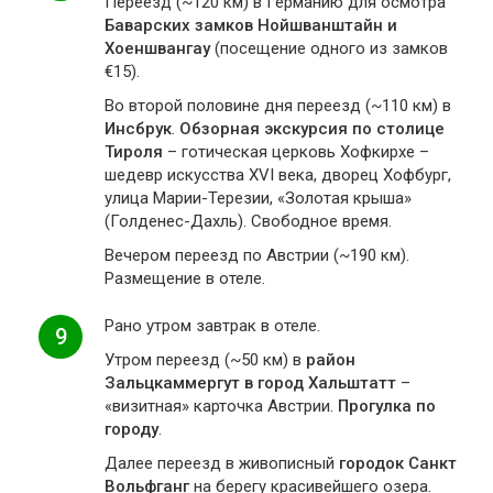
Переезд (~120 км) в Германию для осмотра
Баварских замков Нойшванштайн и
Хоеншвангау
(посещение одного из замков
€15).
Во второй половине дня переезд (~110 км) в
Инсбрук
.
Обзорная экскурсия по столице
Тироля
– готическая церковь Хофкирхе –
шедевр искусства XVI века, дворец Хофбург,
улица Марии-Терезии, «Золотая крыша»
(Голденес-Дахль). Свободное время.
Вечером переезд по Австрии (~190 км).
Размещение в отеле.
Рано утром завтрак в отеле.
9
Утром переезд (~50 км) в
район
Зальцкаммергут в город Хальштатт
–
«визитная» карточка Австрии.
Прогулка по
городу
.
Далее переезд в живописный
городок Санкт
Вольфганг
на берегу красивейшего озера.