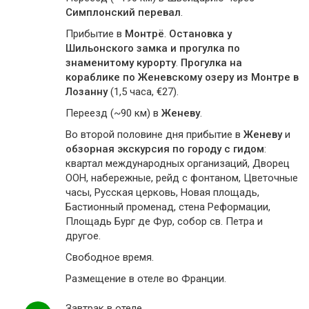
Симплонский перевал
.
Прибытие в
Монтрё
.
Остановка у
Шильонского замка и прогулка по
знаменитому курорту
.
Прогулка на
кораблике по Женевскому озеру из Монтре в
Лозанну
(1,5 часа, €27).
Переезд (~90 км) в
Женеву
.
Во второй половине дня прибытие в
Женеву
и
обзорная экскурсия по городу с гидом
:
квартал международных организаций, Дворец
ООН, набережные, рейд с фонтаном, Цветочные
часы, Русская церковь, Новая площадь,
Бастионный променад, стена Реформации,
Площадь Бург де Фур, собор св. Петра и
другое.
Свободное время.
Размещение в отеле во Франции.
Завтрак в отеле.