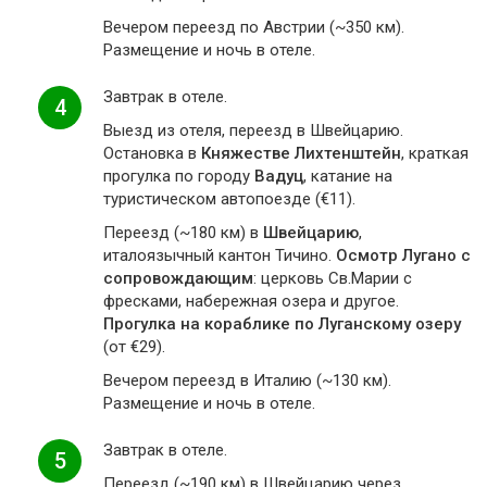
Вечером переезд по Австрии (~350 км).
Размещение и ночь в отеле.
Завтрак в отеле.
4
Выезд из отеля, переезд в Швейцарию.
Остановка в
Княжестве Лихтенштейн
, краткая
прогулка по городу
Вадуц
, катание на
туристическом автопоезде (€11).
Переезд (~180 км) в
Швейцарию
,
италоязычный кантон Тичино.
Осмотр Лугано с
сопровождающим
: церковь Св.Марии с
фресками, набережная озера и другое.
Прогулка на кораблике по Луганскому озеру
(от €29).
Вечером переезд в Италию (~130 км).
Размещение и ночь в отеле.
Завтрак в отеле.
5
Переезд (~190 км) в Швейцарию через