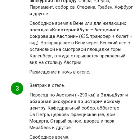
экскурсия по городу
: Опера, Ратуша,
Парламент, собор св. Стефана, Грабен, Хофбург
и другое.
Свободное время в Вене или для желающих
поездка «Клостернойбург – бесценное
сокровище Австрии»
(€35, трансфер + билет +
гид). Возвращение в Вену через Венский лес с
остановкой на смотровой площадке горы
Каленберг, откуда открывается прекрасный
вид на столицу Австрии.
Размещение и ночь в отеле.
Завтрак в отеле.
3
Переезд по Австрии (~290 км) в
Зальцбург
и
обзорная экскурсия по историческому
центру
: Кафедральный собор, аббатство
Св.Петра, церковь францисканцев, дом
Моцарта, Старый рынок, дворец и парк
Мирабель и другое.
Свободное время.