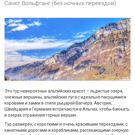
Санкт Вольфганг (без ночных переездов)
Это тур невероятных альпийских красот – льдистые озера,
снежные вершины, альпийские луга с идеально пасущимися
коровами и замки в стиле рыцарей Вагнера. Австрия,
Швейцария и Германия встречаются в Альпах, чтобы баюкать
в озерах отражения горных вершин.
Тур размерен, с короткими и очень красивыми переездами, с
канатными дорогами и корабликами, рассекающими озерную