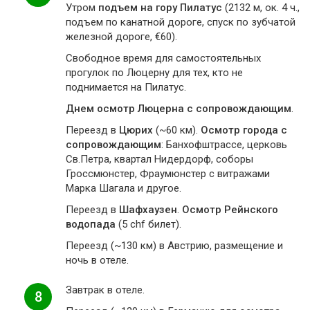
Утром
подъем на гору Пилатус
(2132 м, ок. 4 ч.,
подъем по канатной дороге, спуск по зубчатой
железной дороге, €60).
Свободное время для самостоятельных
прогулок по Люцерну для тех, кто не
поднимается на Пилатус.
Днем осмотр Люцерна с сопровождающим
.
Переезд в
Цюрих
(~60 км).
Осмотр города с
сопровождающим
: Банхофштрассе, церковь
Св.Петра, квартал Нидердорф, соборы
Гроссмюнстер, Фраумюнстер с витражами
Марка Шагала и другое.
Переезд в
Шафхаузен
.
Осмотр Рейнского
водопада
(5 chf билет).
Переезд (~130 км) в Австрию, размещение и
ночь в отеле.
Завтрак в отеле.
8