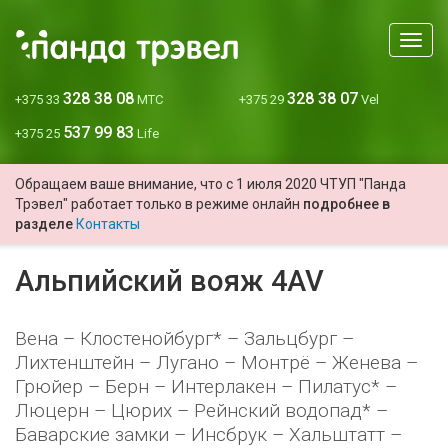
Мен
328 38 08
328 38 07
+375 33
МТС
+375 29
Vel
537 99 83
+375 25
Life
Обращаем ваше внимание, что с 1 июля 2020 ЧТУП "Панда
Трэвел" работает только в режиме онлайн
подробнее в
разделе
Контакты
Альпийский вояж 4AV
Вена – Клостенойбург* – Зальцбург –
Лихтенштейн – Лугано – Монтрё – Женева –
Грюйер – Берн – Интерлакен – Пилатус* –
Люцерн – Цюрих – Рейнский водопад* –
Баварские замки – Инсбрук – Хальштатт –