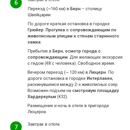
6
Переезд (~160 км) в
Берн
– столицу
Швейцарии.
По дороге краткая остановка в городке
Грюйер
.
Прогулка с сопровождающим по
живописным улицам к стенам старинного
замка
.
Прибытие в
Берн
,
осмотр города с
сопровождающим
. Для желающих экскурсия
с гидом (€8 с человека). Свободное время.
Вечером переезд (~ 120 км) в
Люцерн
. По
дороге остановка в городке
Интерлакен
,
раскинувшемся между 2-х живописных озер.
Возможен подъем на
смотровую площадку
Хардеркульм
(€32).
Размещение и ночь в отеле в пригороде
Люцерна.
Завтрак в отеле.
7