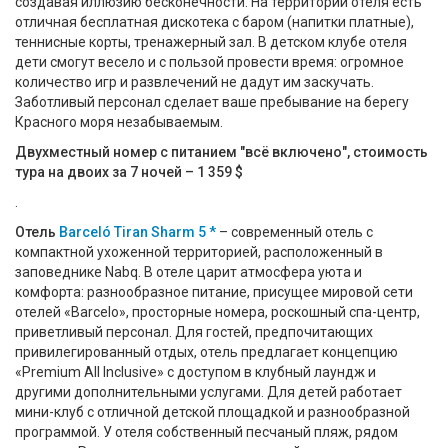
создавая иллюзию бесконечности. На территории отеля есть
отличная бесплатная дискотека с баром (напитки платные),
теннисные корты, тренажерный зал. В детском клубе отеля
дети смогут весело и с пользой провести время: огромное
количество игр и развлечений не дадут им заскучать.
Заботливый персонал сделает ваше пребывание на берегу
Красного моря незабываемым.
Двухместный номер с питанием "всё включено", стоимость
тура на двоих за 7 ночей – 1 359 $
.
Отель
Barceló Tiran Sharm 5 *
– современный отель с
компактной ухоженной территорией, расположенный в
заповеднике Nabq. В отеле царит атмосфера уюта и
комфорта: разнообразное питание, присущее мировой сети
отелей «Barcelo», просторные номера, роскошный спа-центр,
приветливый персонал. Для гостей, предпочитающих
привилегированный отдых, отель предлагает концепцию
«Premium All Inclusive» с доступом в клубный лаундж и
другими дополнительными услугами. Для детей работает
мини-клуб с отличной детской площадкой и разнообразной
программой. У отеля собственный песчаный пляж, рядом