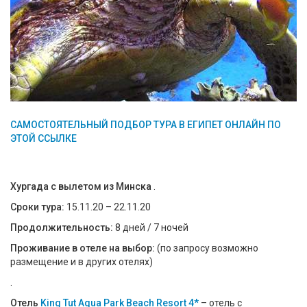
САМОСТОЯТЕЛЬНЫЙ ПОДБОР ТУРА В ЕГИПЕТ ОНЛАЙН ПО
ЭТОЙ ССЫЛКЕ
Хургада с вылетом из Минска
.
Сроки тура:
15.11.20 – 22.11.20
Продолжительность:
8 дней / 7 ночей
Проживание в отеле на выбор:
(по запросу возможно
размещение и в других отелях)
.
Отель
King Tut Aqua Park Beach Resort 4*
– отель с