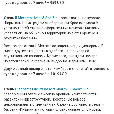
тура на двоих за 7 ночей – 959 USD
.
Отель
Il Mercato Hotel & Spa 5 *
– расположен на курорте
Шарм-эль-Шейх, рядом с побережьем Красного моря. К
услугам гостей стильно оформленные номера с мягкими
кроватями. На обширной территории имеются крытые и
открытые бассейны.
Все номера отеля IL Mercato оснащены кондиционерами. В
числе других стандартных удобств – телевизор со
спутниковыми каналами. Кроме того, в каждом номере
имеется балкон с красивым видом на Шарм-эль-Шейх.
Двухместный номер с питанием "всё включено", стоимость
тура на двоих за 7 ночей – 1 019 USD
.
Отель
Cleopatra Luxury Resort Sharm El Sheikh 5 *
–
современный отель с высоким уровнем комфортности,
развитой инфраструктурой. Просторные номера
декорированы в стиле хай-тэк. Одно из достоинств отеля –
бассейн «Инфинити», который словно сливается с морем,