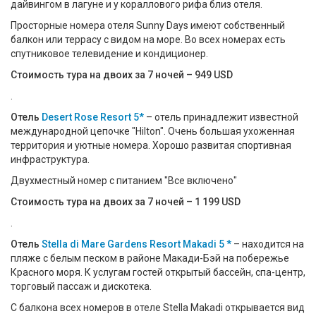
дайвингом в лагуне и у кораллового рифа близ отеля.
Просторные номера отеля Sunny Days имеют собственный
балкон или террасу с видом на море. Во всех номерах есть
спутниковое телевидение и кондиционер.
Стоимость тура на двоих за 7 ночей – 949 USD
.
Отель
Desert Rose Resort 5*
– отель принадлежит известной
международной цепочке "Hilton". Очень большая ухоженная
территория и уютные номера. Хорошо развитая спортивная
инфраструктура.
Двухместный номер с питанием "Все включено"
Стоимость тура на двоих за 7 ночей – 1 199 USD
.
Отель
Stella di Mare Gardens Resort Makadi 5 *
– находится на
пляже с белым песком в районе Макади-Бэй на побережье
Красного моря. К услугам гостей открытый бассейн, спа-центр,
торговый пассаж и дискотека.
С балкона всех номеров в отеле Stella Makadi открывается вид