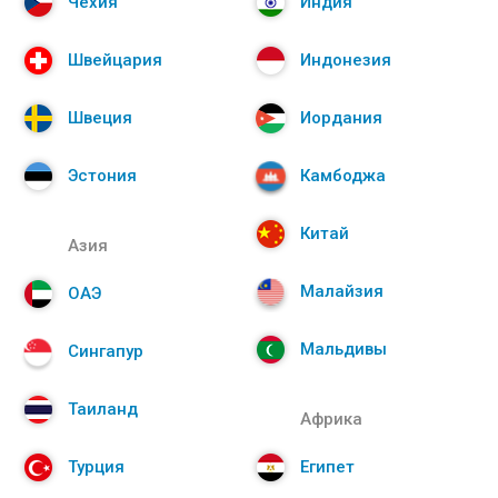
Чехия
Индия
Швейцария
Индонезия
Швеция
Иордания
Эстония
Камбоджа
Китай
Азия
Малайзия
ОАЭ
Мальдивы
Сингапур
Таиланд
Африка
Турция
Египет