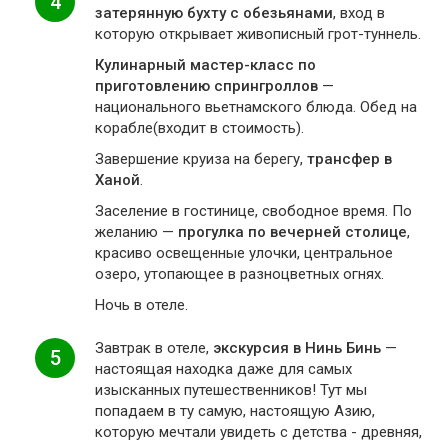
4
затерянную бухту с обезьянами
, вход в
которую открывает живописный грот-туннель.
Кулинарный мастер-класс по
приготовлению спрингроллов
—
национального вьетнамского блюда. Обед на
корабле(входит в стоимость).
Завершение круиза на берегу,
трансфер в
Ханой
.
Заселение в гостинице, свободное время. По
желанию —
прогулка по вечерней столице
,
красиво освещенные улочки, центральное
озеро, утопающее в разноцветных огнях.
Ночь в отеле.
Завтрак в отеле,
экскурсия в Нинь Бинь
—
5
настоящая находка даже для самых
изысканных путешественников! Тут мы
попадаем в ту самую, настоящую Азию,
которую мечтали увидеть с детства - древняя,