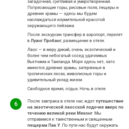
загадочная, суетливая и умиротворенная.
Потрясающие горы, рисовые поля, пещеры и
древние храмы — здесь мы будем
наслаждаться изумительной красотой
окружающего пейзажа.
После экскурсии трансфер в аэропорт, перелет
в
Луанг Пробанг
, размещение в отеле.
Лаос — в меру дикий, очень экзотический и
более чем небогатый сосед удачливых
Вьетнама и Таиланда. Моря здесь нет, зато
имеются древние храмы, затерянные в
тропических лесах, живописные горы и
удивительный уклад жизни.
Свободное время, отдых. Ночь в отеле.
После завтрака в отеле нас ждет
путешествие
6
на экзотической лаосской лодочке вверх по
течению великой реки Меконг
. Мы
отправимся к таинственным и священным
пещерам Пак У
. По пути нас будут окружать