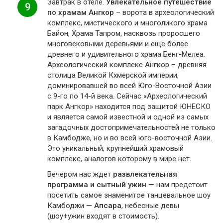
Завтрак в отеле.
Увлекательное путешествие
9
по храмам Ангкор
– ворота в археологический
комплекс, мистического и многоликого храма
Байон, Храма Тапром, насквозь проросшего
многовековыми деревьями и еще более
древнего и удивительного храма Бенг-Мелеа.
Археологический комплекс Ангкор – древняя
столица Великой Кхмерской империи,
доминировавшей во всей Юго-Восточной Азии
с 9-го по 14-й века. Сейчас «Археологический
парк Ангкор» находится под защитой ЮНЕСКО
и является самой известной и одной из самых
загадочных достопримечательностей не только
в Камбодже, но и во всей юго-восточной Азии.
Это уникальный, крупнейший храмовый
комплекс, аналогов которому в мире нет.
Вечером нас ждет
развлекательная
программа и сытный ужин
— нам предстоит
посетить самое знаменитое танцевальное шоу
Камбоджи —
Апсара
, небесные девы
(шоу+ужин входят в стоимость).