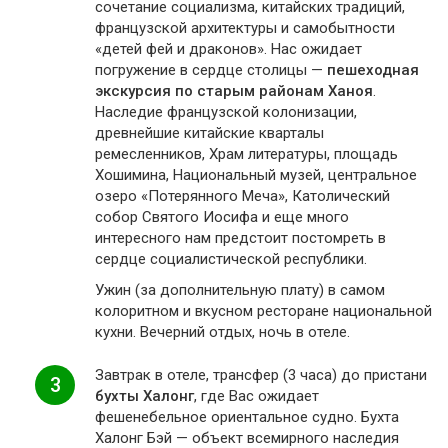
сочетание социализма, китайских традиций,
французской архитектуры и самобытности
«детей фей и драконов». Нас ожидает
погружение в сердце столицы —
пешеходная
экскурсия по старым районам Ханоя
.
Наследие французской колонизации,
древнейшие китайские кварталы
ремесленников, Храм литературы, площадь
Хошимина, Национальный музей, центральное
озеро «Потерянного Меча», Католический
собор Святого Иосифа и еще много
интересного нам предстоит постомреть в
сердце социалистической республики.
Ужин (за дополнительную плату) в самом
колоритном и вкусном ресторане национальной
кухни. Вечерний отдых, ночь в отеле.
Завтрак в отеле, трансфер (3 часа) до пристани
3
бухты Халонг
, где Вас ожидает
фешенебельное ориентальное судно. Бухта
Халонг Бэй — объект всемирного наследия