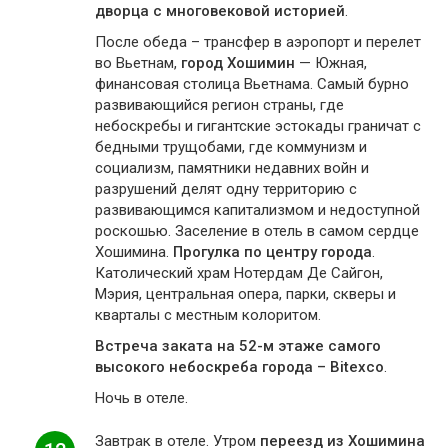
дворца с многовековой историей
.
После обеда – трансфер в аэропорт и перелет
во Вьетнам,
город Хошимин
— Южная,
финансовая столица Вьетнама. Самый бурно
развивающийся регион страны, где
небоскребы и гигантские эстокады граничат с
бедными трущобами, где коммунизм и
социализм, памятники недавних войн и
разрушений делят одну территорию с
развивающимся капитализмом и недоступной
роскошью. Заселение в отель в самом сердце
Хошимина.
Прогулка по центру города
.
Католический храм Нотердам Де Сайгон,
Мэрия, центральная опера, парки, скверы и
кварталы с местным колоритом.
Встреча заката на 52-м этаже самого
высокого небоскреба города – Bitexco
.
Ночь в отеле.
Завтрак в отеле. Утром
переезд из Хошимина