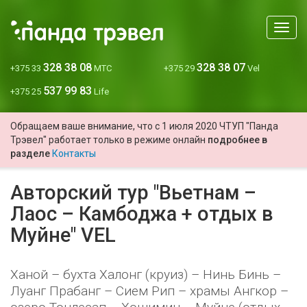
Мен
328 38 08
328 38 07
+375 33
МТС
+375 29
Vel
537 99 83
+375 25
Life
Обращаем ваше внимание, что с 1 июля 2020 ЧТУП "Панда
Трэвел" работает только в режиме онлайн
подробнее в
разделе
Контакты
Авторский тур "Вьетнам –
Лаос – Камбоджа + отдых в
Муйне" VEL
Ханой – бухта Халонг (круиз) – Нинь Бинь –
Луанг Прабанг – Сием Рип – храмы Ангкор –