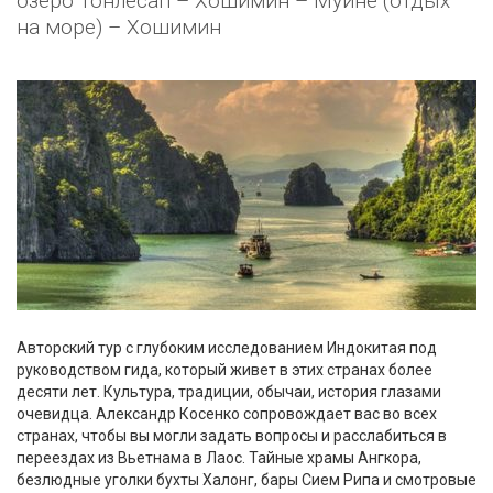
озеро Тонлесап – Хошимин – Муйне (отдых
на море) – Хошимин
Авторский тур с глубоким исследованием Индокитая под
руководством гида, который живет в этих странах более
десяти лет. Культура, традиции, обычаи, история глазами
очевидца. Александр Косенко сопровождает вас во всех
странах, чтобы вы могли задать вопросы и расслабиться в
переездах из Вьетнама в Лаос. Тайные храмы Ангкора,
безлюдные уголки бухты Халонг, бары Сием Рипа и смотровые