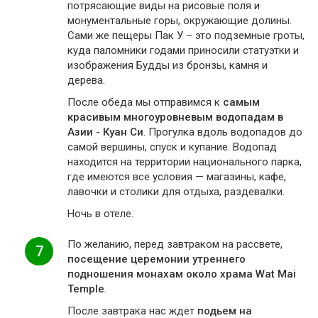
потрясающие виды на рисовые поля и
монументальные горы, окружающие долины.
Сами же пещеры Пак У – это подземные гроты,
куда паломники годами приносили статуэтки и
изображения Будды из бронзы, камня и
дерева.
После обеда мы отправимся к
самым
красивым многоуровневым водопадам в
Азии
-
Куан Си
. Прогулка вдоль водопадов до
самой вершины, спуск и купание. Водопад
находится на территории национального парка,
где имеются все условия — магазины, кафе,
лавочки и столики для отдыха, раздевалки.
Ночь в отеле.
По желанию, перед завтраком на рассвете,
7
посещение церемонии утреннего
подношения монахам около храма Wat Mai
Temple
.
После завтрака нас ждет
подьем на