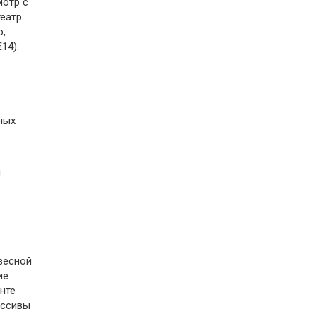
мотр с
театр
о,
14).
ных
я
твесной
е.
нте
ассивы