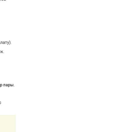
лату).
к.
р пары.
с