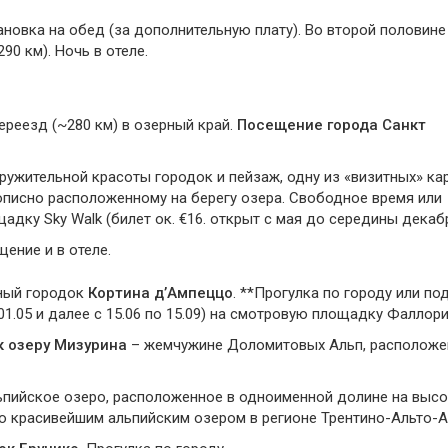
ановка на обед (за дополнительную плату). Во второй половине
0 км). Ночь в отеле.
ереезд (~280 км) в озерный край.
Посещение города Санкт
ружительной красоты городок и пейзаж, одну из «визитных» ка
описно расположенному на берегу озера. Свободное время или
ку Sky Walk (билет ок. €16. открыт с мая до середины декабр
ение и в отеле.
тный городок
Кортина д’Ампеццо
. **Прогулка по городу или по
01.05 и далее с 15.06 по 15.09) на смотровую площадку Фаллори
к озеру Мизурина
– жемчужине Доломитовых Альп, расположе
ьпийское озеро, расположенное в одноименной долине на высо
но красивейшим альпийским озером в регионе Трентино-Альто-