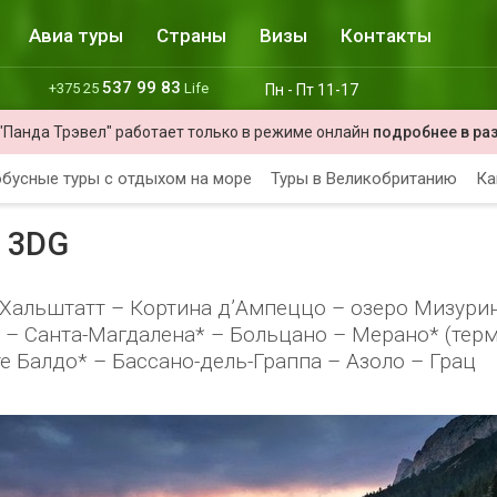
Авиа туры
Страны
Визы
Контакты
537 99 83
+375 25
Life
Пн - Пт 11-17
"Панда Трэвел" работает только в режиме онлайн
подробнее в ра
бусные туры с отдыхом на море
Туры в Великобританию
Ка
 3DG
 Хальштатт – Кортина д’Ампеццо – озеро Мизури
 – Санта-Магдалена* – Больцано – Мерано* (тер
 Балдо* – Бассано-дель-Граппа – Азоло – Грац