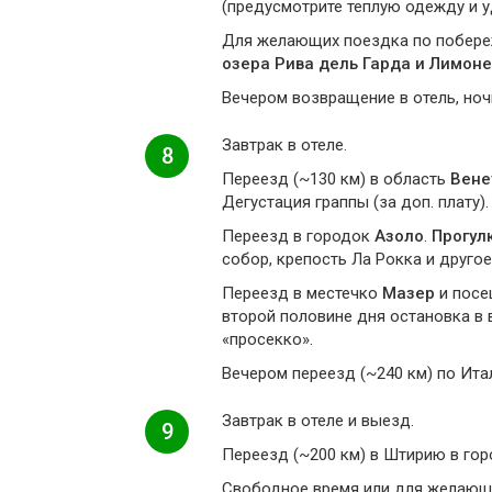
(предусмотрите теплую одежду и у
Для желающих поездка по побе
озера Рива дель Гарда и Лимоне
Вечером возвращение в отель, ночь
Завтрак в отеле.
8
Переезд (~130 км) в область
Вене
Дегустация граппы (за доп. плату).
Переезд в городок
Азоло
.
Прогул
собор, крепость Ла Рокка и другое
Переезд в местечко
Мазер
и посе
второй половине дня остановка в 
«просекко».
Вечером переезд (~240 км) по Ита
Завтрак в отеле и выезд.
9
Переезд (~200 км) в Штирию в го
Свободное время или для желающи