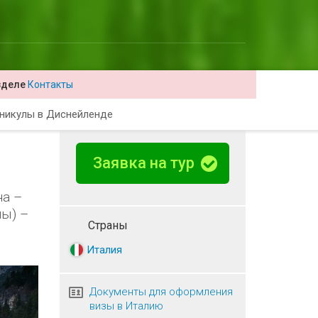
зделе
Контакты
никулы в Диснейленде
Заявка на тур
на –
мы) –
Страны
Италия
Документы для оформления
визы в Италию