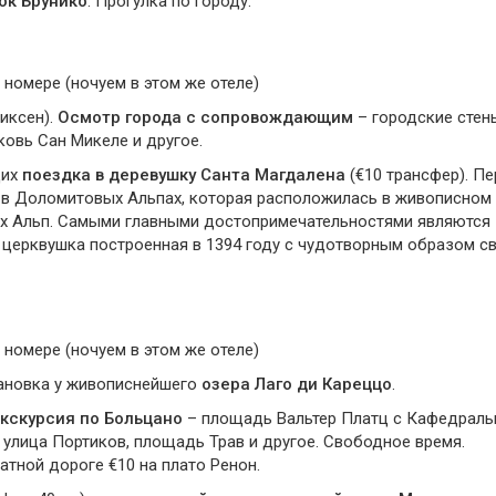
ок Брунико
. Прогулка по городу.
 номере (ночуем в этом же отеле)
иксен).
Осмотр города с сопровождающим
– городские стен
овь Сан Микеле и другое.
щих
поездка в деревушку Санта Магдалена
(€10 трансфер). Пе
 в Доломитовых Альпах, которая расположилась в живописном 
х Альп. Самыми главными достопримечательностями являются
 церквушка построенная в 1394 году c чудотворным образом с
 номере (ночуем в этом же отеле)
тановка у живописнейшего
озера Лаго ди Кареццо
.
кскурсия по Больцано
– площадь Вальтер Платц с Кафедрал
улица Портиков, площадь Трав и другое. Свободное время.
тной дороге €10 на плато Ренон.