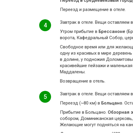
Переезд в средневековый город
Переезд и размещение в отеле.
Завтрак в отеле. Вещи оставляем в
4
Утром прибытие в
Брессаноне
(Бр
воротa, Кафедральный Собор, церк
Свободное время или для желаю
одну из красивых в мире деревень
в долине, у подножия Доломитовы
красивейшие пейзажи и маленькая
Маддалены.
Возвращение в отель.
Завтрак в отеле. Вещи оставляем в
5
Переезд (~80 км) в
Больцано
. Ос
Прибытие в Больцано.
Обзорная э
собором, Доминиканская церковь, 
Желающие могут подняться на кана