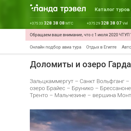
Каталог туров
328 38 08
328 38 07
+375 33
МТС
+375 29
Vel
Обращаем ваше внимание, что с 1 июля 2020 ЧТУП 
Онлайн подбор авиа тура
Отдых в Египте
Авто
Доломиты и озеро Гарда
Зальцкаммергут – Санкт Вольфганг –
озеро Брайес – Брунико – Брессаноне
Тренто – Мальчезине – вершина Монте