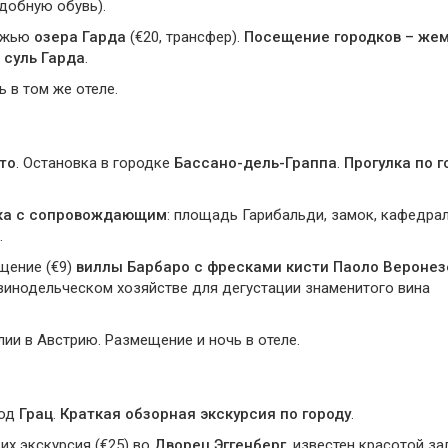
добную обувь).
режью
озера Гарда
(€20, трансфер).
Посещение городков – же
 суль Гарда
.
 в том же отеле.
то
. Остановка в городке
Бассано-дель-Граппа
.
Прогулка по г
ка с сопровождающим
: площадь Гарибальди, замок, кафедра
.
щение (€9)
виллы Барбаро с фресками кисти Паоло Веронез
винодельческом хозяйстве для дегустации знаменитого вина
лии в Австрию. Размещение и ночь в отеле.
род
Грац
.
Краткая обзорная экскурсия по городу
.
х экскурсия (€25) во
Дворец Эггенберг
, известен красотой за