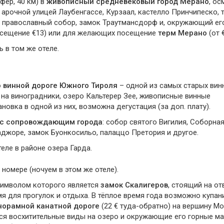
фер, 40 км) в
живописный средневековый город Мерано
, ос
рочной улицей Лаубенгассе, Курзаал, кастелло Принчипеско, 
й православный собор, замок Траутмансдорф и, окружающий ег
осещение €13) или для желающих посещение
терм Мерано
(от €
 в том же отеле.
 винной дороге Южного Тироля
– одной из самых старых вин
на виноградники, озеро Кальтерер Зее, живописные винные
овка в одной из них, возможна дегустация (за доп. плату).
 с сопровождающим города
: собор святого Вигилия, Соборна
джоре, замок Буонкосильо, палаццо Претория и другое.
еле в районе озера Гарда.
 номере (ночуем в этом же отеле).
 символом которого является
замок Скалигеров
, стоящий на о
я для прогулок и отдыха. В тёплое время года возможно купани
норамной канатной дороге
(22 € туда-обратно) на вершину Мо
тся восхитительные виды на озеро и окружающие его горные м