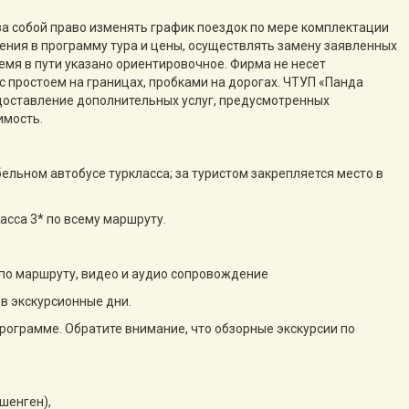
за собой право изменять график поездок по мере комплектации
нения в программу тура и цены, осуществлять замену заявленных
емя в пути указано ориентировочное. Фирма не несет
с простоем на границах, пробками на дорогах. ЧТУП «Панда
едоставление дополнительных услуг, предусмотренных
имость.
ельном автобусе туркласса; за туристом закрепляется место в
асса 3* по всему маршруту.
 по маршруту, видео и аудио сопровождение
в экскурсионные дни.
рограмме. Обратите внимание, что обзорные экскурсии по
шенген),