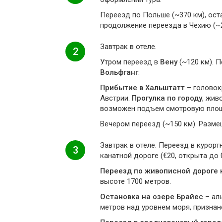
Переезд по Польше (~370 км), ост
продолжение переезда в Чехию (~29
Завтрак в отеле.
2
Утром переезд в
Вену
(~120 км). П
Вольфганг
.
Прибытие в Хальштатт
– головок
Австрии.
Прогулка по городу
, жив
возможен подъем смотровую площад
Вечером переезд (~150 км). Размещ
Завтрак в отеле. Переезд в курор
3
канатной дороге (€20, открыта до 
Переезд по живописной дороге 
высоте 1700 метров.
Остановка на озере Брайес
– ал
метров над уровнем моря, призна