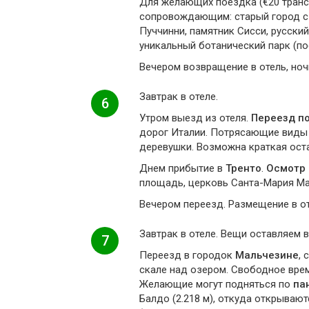
Для желающих поездка (€20 транс
сопровождающим: старый город с а
Пуччинни, памятник Сисси, русски
уникальный ботанический парк (п
Вечером возвращение в отель, ночь
Завтрак в отеле.
6
Утром выезд из отеля.
Переезд по
дорог Италии. Потрясающие виды 
деревушки. Возможна краткая остан
Днем прибытие в
Тренто
.
Осмотр
площадь, церковь Санта-Мария Ма
Вечером переезд. Размещение в от
Завтрак в отеле. Вещи оставляем в
7
Переезд в городок
Мальчезине
,
скале над озером. Свободное врем
Желающие могут подняться по
па
Балдо (2.218 м), откуда открываю