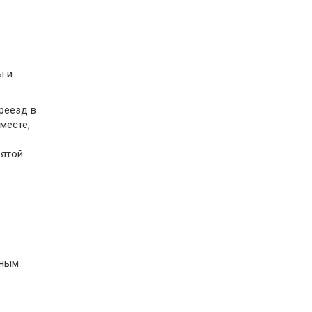
ы и
реезд в
месте,
вятой
ьным