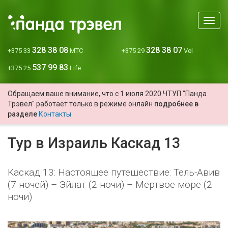
Мен
328 38 08
328 38 07
+375 33
МТС
+375 29
Vel
537 99 83
+375 25
Life
Обращаем ваше внимание, что с 1 июля 2020 ЧТУП "Панда
Трэвел" работает только в режиме онлайн
подробнее в
разделе
Контакты
Тур в Израиль Каскад 13
Каскад 13: Настоящее путешествие: Тель-Авив
(7 ночей) – Эйлат (2 ночи) – Мертвое море (2
ночи)