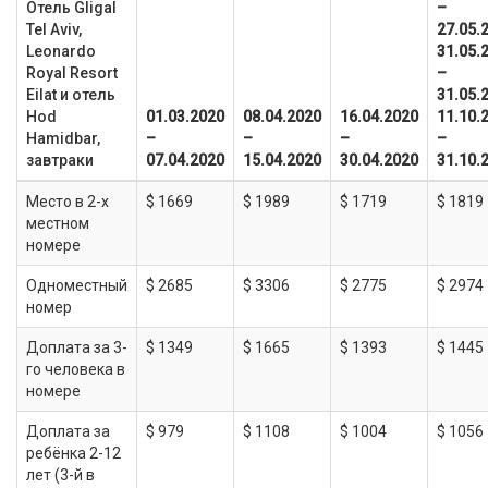
Отель Gligal
–
Tel Aviv,
27.05.
Leonardo
31.05.
Royal Resort
–
Eilat и отель
31.05.
Hod
01.03.2020
08.04.2020
16.04.2020
11.10.
Hamidbar,
–
–
–
–
завтраки
07.04.2020
15.04.2020
30.04.2020
31.10.
Место в 2-х
$ 1669
$ 1989
$ 1719
$ 1819
местном
номере
Одноместный
$ 2685
$ 3306
$ 2775
$ 2974
номер
Доплата за 3-
$ 1349
$ 1665
$ 1393
$ 1445
го человека в
номере
Доплата за
$ 979
$ 1108
$ 1004
$ 1056
ребёнка 2-12
лет (3-й в