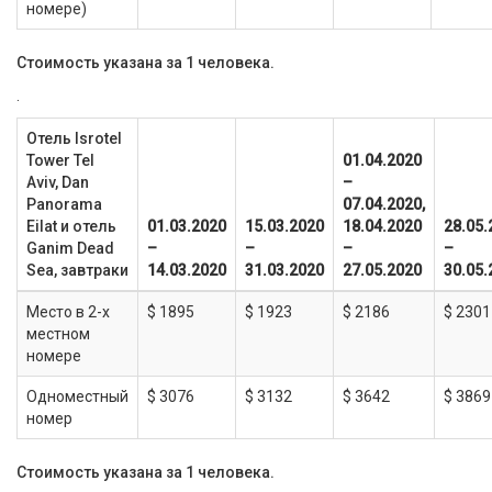
номере)
Стоимость указана за 1 человека.
.
Отель Isrotel
Tower Tel
01.04.2020
Aviv, Dan
–
Panorama
07.04.2020,
Eilat и отель
01.03.2020
15.03.2020
18.04.2020
28.05.
Ganim Dead
–
–
–
–
Sea, завтраки
14.03.2020
31.03.2020
27.05.2020
30.05.
Место в 2-х
$ 1895
$ 1923
$ 2186
$ 2301
местном
номере
Одноместный
$ 3076
$ 3132
$ 3642
$ 3869
номер
Стоимость указана за 1 человека.