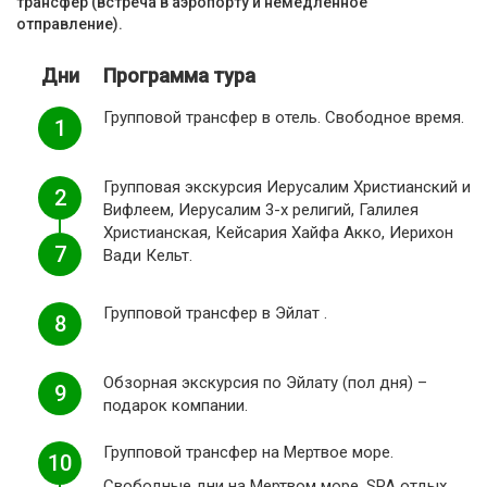
трансфер (встреча в аэропорту и немедленное
отправление).
Дни
Программа тура
Групповой трансфер в отель. Свободное время.
1
Групповая экскурсия Иерусалим Христианский и
2
Вифлеем, Иерусалим 3-х религий, Галилея
Христианская, Кейсария Хайфа Акко, Иерихон
7
Вади Кельт.
Групповой трансфер в Эйлат .
8
Обзорная экскурсия по Эйлату (пол дня) –
9
подарок компании.
Групповой трансфер на Мертвое море.
10
Свободные дни на Мертвом море. SPA отдых.