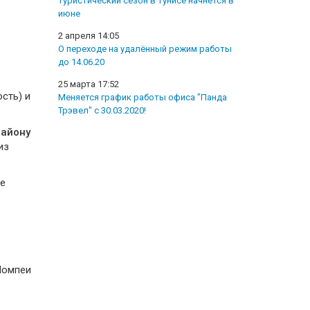
Туристический сезон в Тунисе начнется в
июне
2 апреля 14:05
О переходе на удалённый режим работы
до 14.06.20
25 марта 17:52
сть) и
Меняется график работы офиса "Панда
Трэвел" с 30.03.2020!
району
из
е
Помпеи