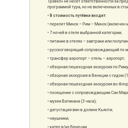
Трэвел» не несет ответственности за пр
программой тура, но не включенных в сто
•
В стоимость путёвки входит:
• перелет Минск – Рим – Минск (включен
• 7 ночей в отеле выбранной категории;
• питание в отелях – завтраки или полупа
• русскоговорящий сопровождающий по м
• трансфер аэропорт – отель – аэропорт;
• обзорная пешеходная экскурсия по Риму 
• обзорная экскурсия в Венеции с гидом (1
• обзорная пешеходная экскурсия во Флоре
• посещение с сопровождающим Сан Мар
• музеи Ватикана (3 часа);
• дегустация вин в долине Кьянти;
• наушники;
• катер в/из Венеции.