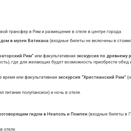
овой трансфер в Рим и размещение в отеле в центре города.
идом в музеи Ватикана
(входные билеты не включены в стоимо
раторский Рим”
или факультативная
экскурсия по древнему 
ость), где для желающих будет возможность приобрести обед 
е время или факультативная
экскурсия “Христианский Рим“
(н
ил питание полупансион) и ночь в отеле.
скоговорящим гидом в Неаполь и Помпеи
(входные билеты в 
в отеле.