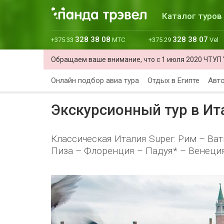
Каталог туров
328 38 08
328 38 07
+375 33
МТС
+375 29
Vel
Обращаем ваше внимание, что с 1 июля 2020 ЧТУП 
Онлайн подбор авиа тура
Отдых в Египте
Авто
Экскурсионный тур в Ит
Классическая Италия Super: Рим – Ва
Пиза – Флоренция – Падуя* – Венеци