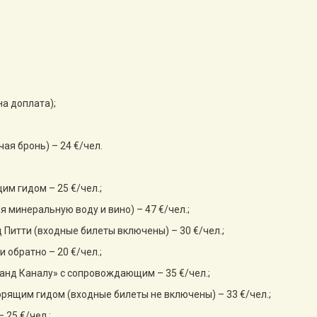
ьна доплата);
ая бронь) – 24 €/чел.
им гидом – 25 €/чел.;
я минеральную воду и вино) – 47 €/чел.;
 Питти (входные билеты включены) – 30 €/чел.;
 обратно – 20 €/чел.;
ранд Каналу» с сопровождающим – 35 €/чел.;
орящим гидом (входные билеты не включены) – 33 €/чел.;
 25 €/чел.;