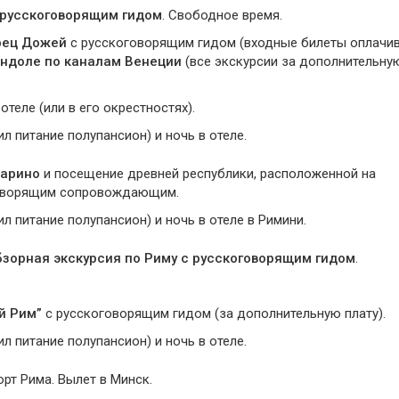
с русскоговорящим гидом
. Свободное время.
рец Дожей
с русскоговорящим гидом (входные билеты оплачи
ондоле по каналам Венеции
(все экскурсии за дополнительну
теле (или в его окрестностях).
ил питание полупансион) и ночь в отеле.
арино
и посещение древней республики, расположенной на
оговорящим сопровождающим.
ил питание полупансион) и ночь в отеле в Римини.
зорная экскурсия по Риму с русскоговорящим гидом
.
й Рим”
с русскоговорящим гидом (за дополнительную плату).
ил питание полупансион) и ночь в отеле.
орт Рима. Вылет в Минск.