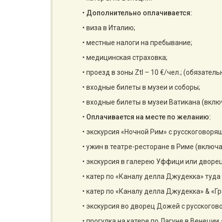
•
Дополнительно оплачивается:
• виза в Италию;
• местные налоги на пребывание;
• медицинская страховка;
• проезд в зоны Ztl – 10 €/чел.; (обязател
• входные билеты в музеи и соборы;
• входные билеты в музеи Ватикана (включ
•
Оплачивается на месте по желанию:
• экскурсия «Ночной Рим» с русскоговорящ
• ужин в театре-ресторане в Риме (включа
• экскурсия в галерею Уффици или дворец
• катер по «Каналу делла Джудекка» туда и
• катер по «Каналу делла Джудекка» & «Г
• экскурсия во дворец Дожей с русскогов
• прогулка на катере по Лагуне в Венеции –