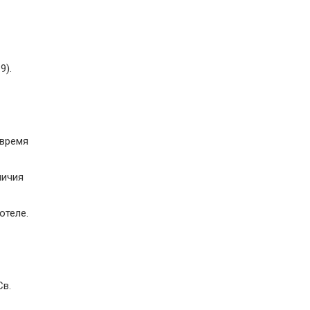
9).
 время
личия
отеле.
Св.