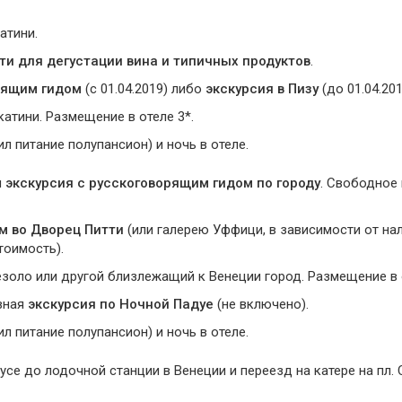
атини.
ти для дегустации вина и типичных продуктов
.
орящим гидом
(с 01.04.2019) либо
экскурсия в Пизу
(до 01.04.201
атини. Размещение в отеле 3*.
ил питание полупансион) и ночь в отеле.
и
экскурсия с русскоговорящим гидом по городу
. Свободное
ом во Дворец Питти
(или галерею Уффици, в зависимости от на
тоимость).
золо или другой близлежащий к Венеции город. Размещение в 
вная
экскурсия по Ночной Падуе
(не включенo).
ил питание полупансион) и ночь в отеле.
усе до лодочной станции в Венеции и переезд на катере на пл. 