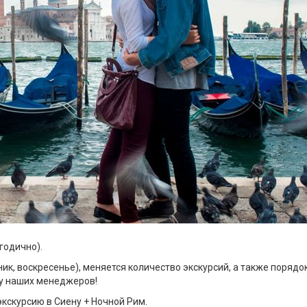
годично).
ик, воскресенье), меняется количество экскурсий, а также порядо
 у наших менеджеров!
кскурсию в Сиену + Ночной Рим.