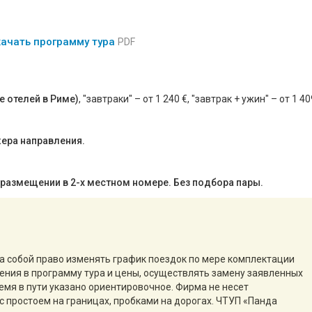
ачать программу тура
PDF
е отелей в Риме)
, "завтраки" – от 1 240 €, "завтрак + ужин" – от 1 40
жера направления.
 размещении в 2-х местном номере. Без подбора пары.
за собой право изменять график поездок по мере комплектации
нения в программу тура и цены, осуществлять замену заявленных
емя в пути указано ориентировочное. Фирма не несет
с простоем на границах, пробками на дорогах. ЧТУП «Панда