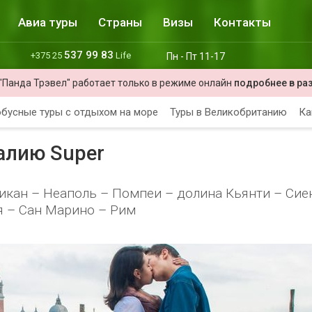
Авиа туры
Страны
Визы
Контакты
537 99 83
+375 25
Life
Пн - Пт 11-17
"Панда Трэвел" работает только в режиме онлайн
подробнее в ра
бусные туры с отдыхом на море
Туры в Великобританию
Ка
алию Super
тикан – Неаполь – Помпеи – долина Кьянти – Сие
я – Сан Марино – Рим