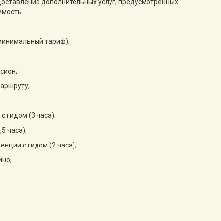
едоставление дополнительных услуг, предусмотренных
имость..
 минимальный тариф);
нсион;
аршруту;
с гидом (3 часа);
,5 часа);
нции с гидом (2 часа);
ино;