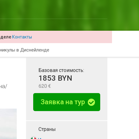
зделе
Контакты
никулы в Диснейленде
Базовая стоимость:
1853 BYN
на/
620 €
Заявка на тур
Страны