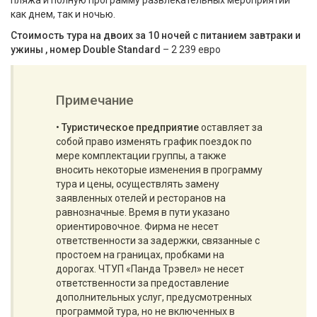
пляжа и полную программу развлекательных мероприятий
как днем, так и ночью.
Стоимость тура на двоих за 10 ночей с питанием завтраки и
ужины , номер Double Standard
– 2 239 евро
Примечание
•
Туристическое предприятие
оставляет за
собой право изменять график поездок по
мере комплектации группы, а также
вносить некоторые изменения в программу
тура и цены, осуществлять замену
заявленных отелей и ресторанов на
равнозначные. Время в пути указано
ориентировочное. Фирма не несет
ответственности за задержки, связанные с
простоем на границах, пробками на
дорогах. ЧТУП «Панда Трэвел» не несет
ответственности за предоставление
дополнительных услуг, предусмотренных
программой тура, но не включенных в