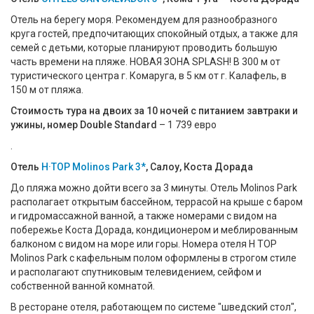
Отель на берегу моря. Рекомендуем для разнообразного
круга гостей, предпочитающих спокойный отдых, а также для
семей с детьми, которые планируют проводить большую
часть времени на пляже. НОВАЯ ЗОНА SPLASH! В 300 м от
туристического центра г. Комаруга, в 5 км от г. Калафель, в
150 м от пляжа.
Стоимость тура на двоих за 10 ночей с питанием завтраки и
ужины, номер Double Standard
– 1 739 евро
.
Отель
H·TOP Molinos Park 3*
, Салоу, Коста Дорада
До пляжа можно дойти всего за 3 минуты. Отель Molinos Park
располагает открытым бассейном, террасой на крыше с баром
и гидромассажной ванной, а также номерами с видом на
побережье Коста Дорада, кондиционером и меблированным
балконом с видом на море или горы. Номера отеля H TOP
Molinos Park с кафельным полом оформлены в строгом стиле
и располагают спутниковым телевидением, сейфом и
собственной ванной комнатой.
В ресторане отеля, работающем по системе "шведский стол",