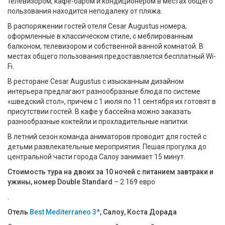
телевизором, кафе-баром и кондиционером в местах общего
пользования находится неподалеку от пляжа.
В распоряжении гостей отеля Cesar Augustus номера,
оформленные в классическом стиле, с меблированным
балконом, телевизором и собственной ванной комнатой. В
местах общего пользования предоставляется бесплатный Wi-
Fi.
В ресторане Cesar Augustus с изысканным дизайном
интерьера предлагают разнообразные блюда по системе
«шведский стол», причем с 1 июля по 11 сентября их готовят в
присутствии гостей. В кафе у бассейна можно заказать
разнообразные коктейли и прохладительные напитки.
В летний сезон команда аниматоров проводит для гостей с
детьми развлекательные мероприятия. Пешая прогулка до
центральной части города Салоу занимает 15 минут.
Стоимость тура на двоих за 10 ночей с питанием завтраки и
ужины, номер Double Standard
– 2 169 евро
.
Отель
Best Mediterraneo 3*
, Салоу, Коста Дорада