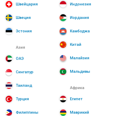
Швейцария
Индонезия
Швеция
Иордания
Эстония
Камбоджа
Китай
Азия
Малайзия
ОАЭ
Мальдивы
Сингапур
Таиланд
Африка
Турция
Египет
Филиппины
Маврикий