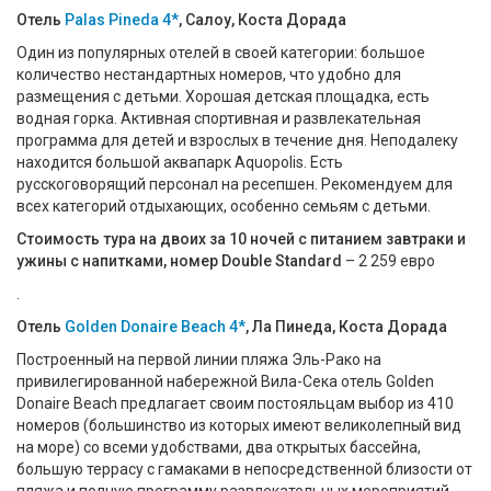
Отель
Palas Pineda 4*
, Салоу, Коста Дорада
Один из популярных отелей в своей категории: большое
количество нестандартных номеров, что удобно для
размещения с детьми. Хорошая детская площадка, есть
водная горка. Активная спортивная и развлекательная
программа для детей и взрослых в течение дня. Неподалеку
находится большой аквапарк Aquopolis. Есть
русскоговорящий персонал на ресепшен. Рекомендуем для
всех категорий отдыхающих, особенно семьям с детьми.
Стоимость тура на двоих за 10 ночей с питанием завтраки и
ужины с напитками, номер Double Standard
– 2 259 евро
.
Отель
Golden Donaire Beach 4*
, Ла Пинеда, Коста Дорада
Построенный на первой линии пляжа Эль-Рако на
привилегированной набережной Вила-Сека отель Golden
Donaire Beach предлагает своим постояльцам выбор из 410
номеров (большинство из которых имеют великолепный вид
на море) со всеми удобствами, два открытых бассейна,
большую террасу с гамаками в непосредственной близости от