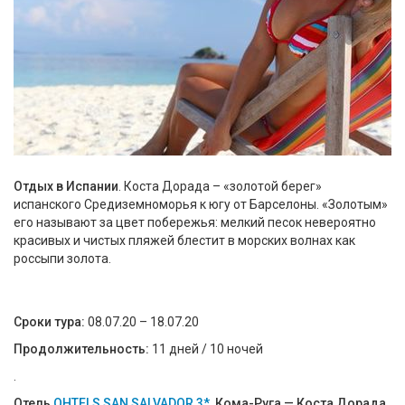
Отдых в Испании
. Коста Дорада – «золотой берег»
испанского Средиземноморья к югу от Барселоны. «Золотым»
его называют за цвет побережья: мелкий песок невероятно
красивых и чистых пляжей блестит в морских волнах как
россыпи золота.
Сроки тура:
08.07.20 – 18.07.20
Продолжительность:
11 дней / 10 ночей
.
Отель
OHTELS SAN SALVADOR 3*
, Кома-Руга — Коста Дорада