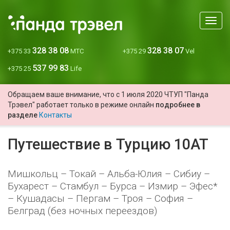
Мен
328 38 08
328 38 07
+375 33
МТС
+375 29
Vel
537 99 83
+375 25
Life
Обращаем ваше внимание, что с 1 июля 2020 ЧТУП "Панда
Трэвел" работает только в режиме онлайн
подробнее в
разделе
Контакты
Путешествие в Турцию 10AT
Мишкольц – Токай – Альба-Юлия – Сибиу –
Бухарест – Стамбул – Бурса – Измир – Эфес*
– Кушадасы – Пергам – Троя – София –
Белград (без ночных переездов)