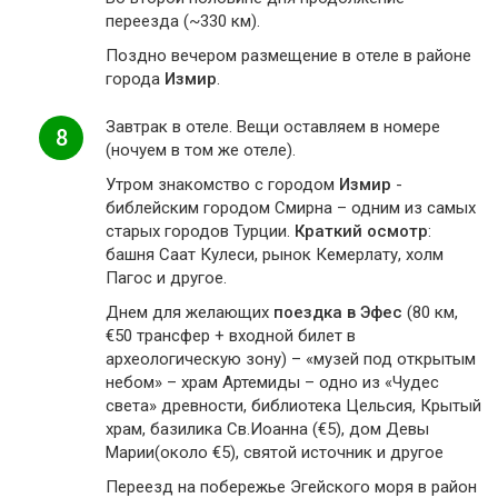
переезда (~330 км).
Поздно вечером размещение в отеле в районе
города
Измир
.
Завтрак в отеле. Вещи оставляем в номере
8
(ночуем в том же отеле).
Утром знакомство с городом
Измир
-
библейским городом Смирна – одним из самых
старых городов Турции.
Краткий осмотр
:
башня Саат Кулеси, рынок Кемерлату, холм
Пагос и другое.
Днем для желающих
поездка в Эфес
(80 км,
€50 трансфер + входной билет в
археологическую зону) – «музей под открытым
небом» – храм Артемиды – одно из «Чудес
света» древности, библиотека Цельсия, Крытый
храм, базилика Св.Иоанна (€5), дом Девы
Марии(около €5), святой источник и другое
Переезд на побережье Эгейского моря в район