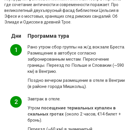
где сочетание античности и современности поражает. Про
великолепный двухъярусный фасад библиотеки Цельсия в
Эфесе и о мостовых, хранящих след римских сандалий. Об
Элиаде и Одиссеи в древней Трое.
Дни
Программа тура
Рано утром сбор группы на ж/д вокзале Бреста.
1
Размещение в автобусе согласно
забронированным местам. Пересечение
границы. Переезд по Польше и Словакии (~590
км) в Венгрию.
Поздно вечером размещение в отеле в Венгрии
(в районе города Мишкольц).
Завтрак в отеле.
2
Утром
посещение термальных купален в
скальных гротах
(около 2 часов, €14 билет +
бронь).
Переезд (~60 км) в знаменитый