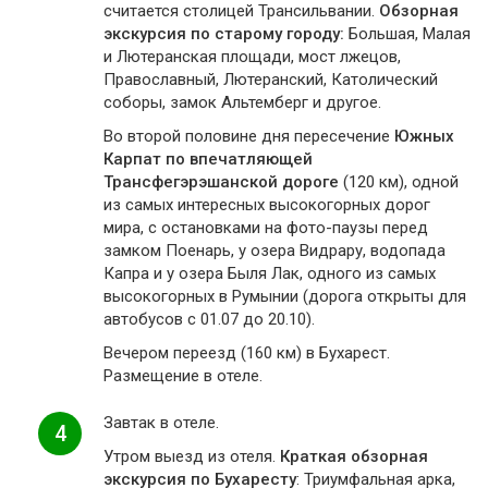
считается столицей Трансильвании.
Обзорная
экскурсия по старому городу:
Большая, Малая
и Лютеранская площади, мост лжецов,
Православный, Лютеранский, Католический
соборы, замок Альтемберг и другое.
Во второй половине дня пересечение
Южных
Карпат по впечатляющей
Трансфегэрэшанской дороге
(120 км), одной
из самых интересных высокогорных дорог
мира, с остановками на фото-паузы перед
замком Поенарь, у озера Видрару, водопада
Капра и у озера Быля Лак, одного из самых
высокогорных в Румынии (дорога открыты для
автобусов с 01.07 до 20.10).
Вечером переезд (160 км) в Бухарест.
Размещение в отеле.
Завтак в отеле.
4
Утром выезд из отеля.
Краткая обзорная
экскурсия по Бухаресту
: Триумфальная арка,