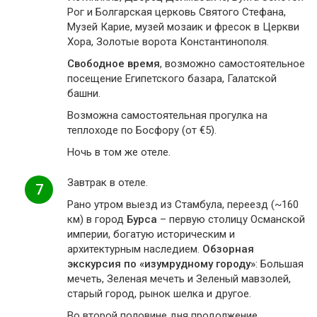
Рог и Болгарская церковь Святого Стефана,
Музей Карие, музей мозаик и фресок в Церкви
Хора, Золотые ворота Константинополя.
Свободное время
, возможно самостоятельное
посещение Египетского базара, Галатской
башни.
Возможна самостоятельная прогулка на
теплоходе по Босфору (от €5).
Ночь в том же отеле.
Завтрак в отеле.
7
Рано утром выезд из Стамбула, переезд (~160
км) в город
Бурса
– первую столицу Османской
империи, богатую историческим и
архитектурным наследием.
Обзорная
экскурсия по «изумрудному городу»
: Большая
мечеть, Зеленая мечеть и Зеленый мавзолей,
старый город, рынок шелка и другое.
Во второй половине дня продолжение