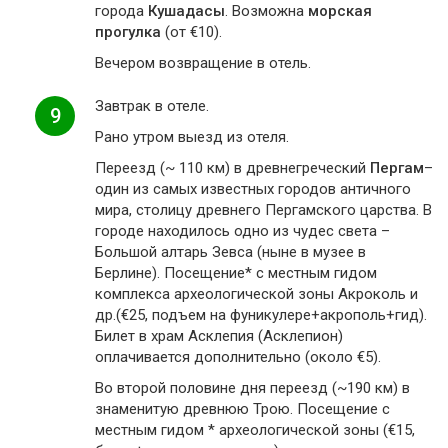
города
Кушадасы
. Возможна
морская
прогулка
(от €10).
Вечером возвращение в отель.
Завтрак в отеле.
9
Рано утром выезд из отеля.
Переезд (~ 110 км) в древнегреческий
Пергам
–
один из самых известных городов античного
мира, столицу древнего Пергамского царства. В
городе находилось одно из чудес света –
Большой алтарь Зевса (ныне в музее в
Берлине). Посещение* с местным гидом
комплекса археологической зоны Акроколь и
др.(€25, подъем на фуникулере+акрополь+гид).
Билет в храм Асклепия (Асклепион)
оплачивается дополнительно (около €5).
Во второй половине дня переезд (~190 км) в
знаменитую древнюю Трою. Посещение с
местным гидом * археологической зоны (€15,