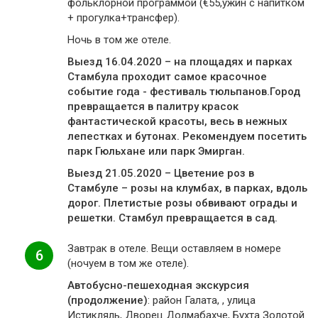
фольклорной программой (€55,ужин с напитком
+ прогулка+трансфер).
Ночь в том же отеле.
Выезд 16.04.2020 – на площадях и парках
Стамбула проходит самое красочное
событие года - фестиваль тюльпанов.Город
превращается в палитру красок
фантастической красоты, весь в нежных
лепестках и бутонах. Рекомендуем посетить
парк Гюльхане или парк Эмирган.
Выезд 21.05.2020 – Цветение роз в
Стамбуле – розы на клумбах, в парках, вдоль
дорог. Плетистые розы обвивают ограды и
решетки. Стамбул превращается в сад.
Завтрак в отеле. Вещи оставляем в номере
6
(ночуем в том же отеле).
Автобусно-пешеходная экскурсия
(продолжение)
: район Галата, , улица
Истикляль, Дворец Долмабахче, Бухта Золотой