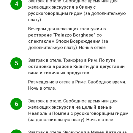
Завтрак в отеле .Свободное время или для
4
желающих
экскурсия в Сиену с
русскоговорящим гидом
(за дополнительную
плату).
Вечером для желающих
гала-ужин в
ресторане “Palazzo Borghese” со
спектаклем Эпохи Возрождения
(за
дополнительную плату). Ночь в отеле.
Завтрак в отеле. Трансфер в
Рим
. По пути
5
остановка в районе Кьянти для дегустации
вина и типичных продуктов
.
Размещение в отеле в Риме. Свободное время.
Ночь в отеле.
Завтрак в отеле. Свободное время или для
6
желающих
экскурсия на целый день в
Неаполь и Помпеи с русскоговорящим гидом
(за дополнительную плату). Ночь в отеле.
Завтрак в отеле.
Экскурсия в Музеи Ватикана