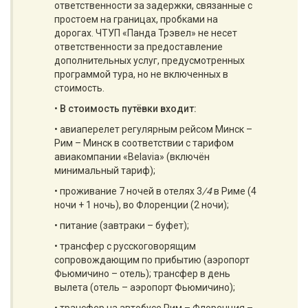
ответственности за задержки, связанные с
простоем на границах, пробками на
дорогах. ЧТУП «Панда Трэвел» не несет
ответственности за предоставление
дополнительных услуг, предусмотренных
программой тура, но не включенных в
стоимость.
•
В стоимость путёвки входит:
• авиаперелет регулярным рейсом Минск –
Рим – Минск в соответствии с тарифом
авиакомпании «Belavia» (включён
минимальный тариф);
• проживание 7 ночей в отелях 3
/4
в Риме (4
ночи + 1 ночь), во Флоренции (2 ночи);
• питание (завтраки – буфет);
• трансфер с русскоговорящим
сопровождающим по прибытию (аэропорт
Фьюмичино – отель); трансфер в день
вылета (отель – аэропорт Фьюмичино);