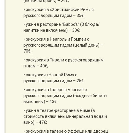
(включая бронь) – 24€;
• экскурсия в «Христианский Рим» с
русскоговорящим гидом – 35€;
• ужин в ресторане ”Babbo’s” (3 блюда/
напитки не включены) – 30€;
• экскурсия в Неаполь и Помпеи с
русскоговорящим гидом (целый день) –
70€;
• экскурсия в Тиволи с русскоговорящим
гидом – 40€;
• экскурсия «Ночной Рим» с
русскоговорящим гидом – 25€;
• экскурсия в Галерею Боргезе с
русскоговорящим гидом (входные билеты
включены) – 43€;
• ужин в театре-ресторане в Риме (в
стоимость включены минеральная вода и
вино) – 47€;
• экскурсия в галерею Уффици или дворец