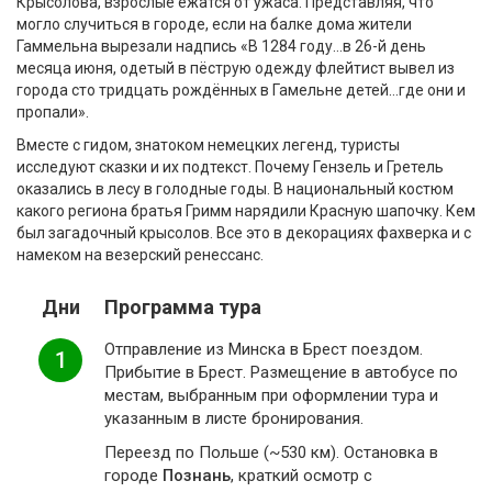
Крысолова, взрослые ежатся от ужаса. Представляя, что
могло случиться в городе, если на балке дома жители
Гаммельна вырезали надпись «В 1284 году…в 26-й день
месяца июня, одетый в пёструю одежду флейтист вывел из
города сто тридцать рождённых в Гамельне детей…где они и
пропали».
Вместе с гидом, знатоком немецких легенд, туристы
исследуют сказки и их подтекст. Почему Гензель и Гретель
оказались в лесу в голодные годы. В национальный костюм
какого региона братья Гримм нарядили Красную шапочку. Кем
был загадочный крысолов. Все это в декорациях фахверка и с
намеком на везерский ренессанс.
Дни
Программа тура
Отправление из Минска в Брест поездом.
1
Прибытие в Брест. Размещение в автобусе по
местам, выбранным при оформлении тура и
указанным в листе бронирования.
Переезд по Польше (~530 км). Остановка в
городе
Познань
, краткий осмотр с