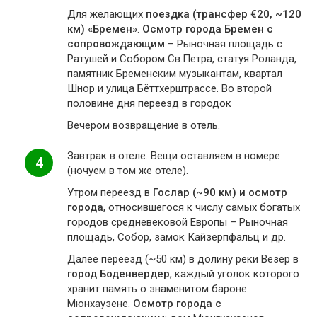
Для желающих
поездка (трансфер €20, ~120
км) «Бремен»
.
Осмотр города Бремен с
сопровождающим
– Рыночная площадь с
Ратушей и Собором Св.Петра, статуя Роланда,
памятник Бременским музыкантам, квартал
Шнор и улица Бёттхерштрассе. Во второй
половине дня переезд в городок
Вечером возвращение в отель.
Завтрак в отеле. Вещи оставляем в номере
4
(ночуем в том же отеле).
Утром переезд в
Гослар (~90 км) и осмотр
города
, относившегося к числу самых богатых
городов средневековой Европы – Рыночная
площадь, Собор, замок Кайзерпфальц и др.
Далее переезд (~50 км) в долину реки Везер в
город Боденвердер
, каждый уголок которого
хранит память о знаменитом бароне
Мюнхаузене.
Осмотр города с