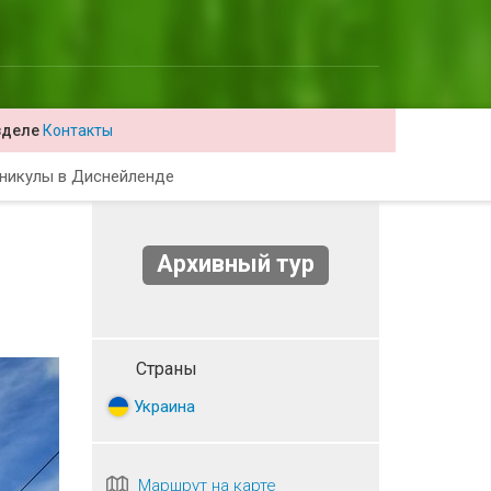
зделе
Контакты
никулы в Диснейленде
Архивный тур
Страны
Украина
Маршрут на карте