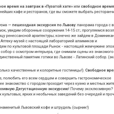
ое время на завтрак в «Пузатой хате»
или
свободное время
нейших кафе и ресторанов, где вы сможете выбрать ресторанч
сно — пешеходная экскурсия по Львову
: панорама города с 
мок, увидим оборонные сооружения 14-15 ст.; прогуляемся воз
зцу ренессансной архитектуры; конечно же зайдем в Доминика
ю Аптеку-музей с настоящей лабораторией алхимиков и
дем по культовой площади Рынок - настоящей жемчужине эпо
собор с осмотром интерьера, где снимали сцены из знакомого
динственный памятник готики во Львове - Латинский собор. (э
олько качественные и колоритные гостиницы!).
Свободное вре
, полюбить его всем сердцем и совершить гастрономическое
шее знакомство с городом проходит через кухню и местных жите
юзивную Дегустационную экскурсию
! Почему эксклюзивную?
 культовых, ярких и необычных заведений без очередей и про
наменитый Львовский кофе и штрудель (сырник!)