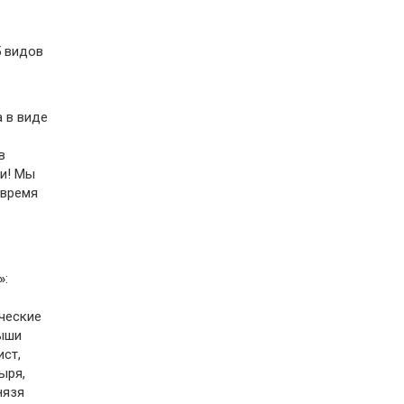
5 видов
 в виде
в
ки! Мы
 время
»
:
ические
рыши
ист,
ыря,
нязя