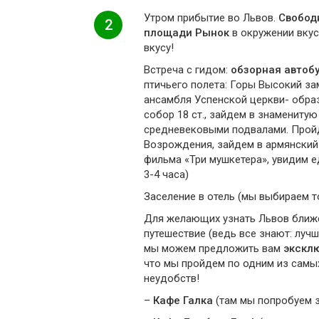
Утром прибытие во Львов.
Свободн
2
площади Рынок
в окружении вкус
вкусу!
Встреча с гидом:
обзорная автобу
птичьего полета: Горы Высокий за
ансамбля Успенской церкви- обра
собор 18 ст., зайдем в знамениту
средневековыми подвалами. Прой
Возрождения, зайдем в армянский 
фильма «Три мушкетера», увидим е
3-4 часа)
Заселение в отель (мы выбираем т
Для желающих узнать Львов ближе
путешествие (ведь все знают: луч
мы можем предложить вам
экскл
что мы пройдем по одним из самых
неудобств!
–
Кафе Галка
(там мы попробуем з