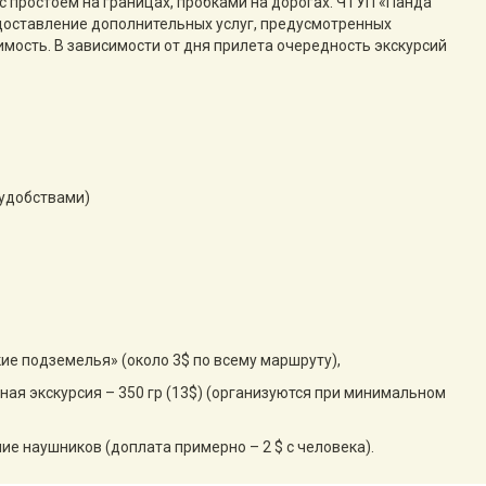
с простоем на границах, пробками на дорогах. ЧТУП «Панда
едоставление дополнительных услуг, предусмотренных
имость. В зависимости от дня прилета очередность экскурсий
 удобствами)
ие подземелья» (около 3$ по всему маршруту),
ная экскурсия – 350 гр (13$) (организуются при минимальном
ие наушников (доплата примерно – 2 $ с человека).