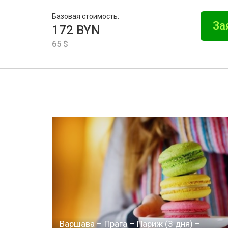
Базовая стоимость:
За
172 BYN
65 $
Варшава – Прага – Париж (3 дня) –