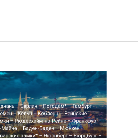
знань – Берлин – Потсдам* – Гамбург –
емен – Кёльн – Кобленц – Рейнские
мки – Рюдесхайм-на-Рейне – Франкфурт-
-Майне – Баден-Баден – Мюнхен –
варские замки* – Нюрнберг – Вюрцбург –