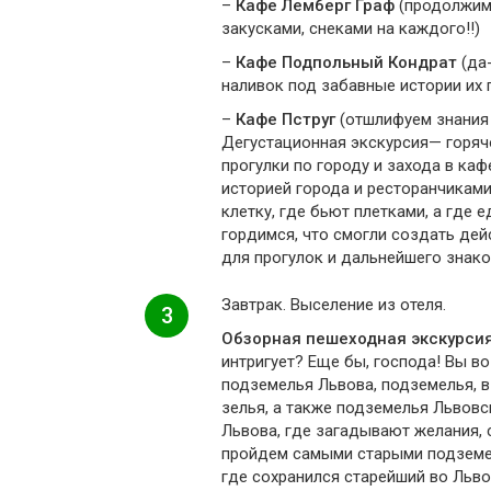
–
Кафе Лемберг Граф
(продолжим
закусками, снеками на каждого!!)
–
Кафе Подпольный Кондрат
(да-
наливок под забавные истории их 
–
Кафе Пструг
(отшлифуем знания 
Дегустационная экскурсия— горяч
прогулки по городу и захода в ка
историей города и ресторанчиками:
клетку, где бьют плетками, а где 
гордимся, что смогли создать дей
для прогулок и дальнейшего знако
Завтрак. Выселение из отеля.
3
Обзорная пешеходная экскурси
интригует? Еще бы, господа! Вы 
подземелья Львова, подземелья, в
зелья, а также подземелья Львов
Львова, где загадывают желания, 
пройдем самыми старыми подземе
где сохранился старейший во Льво