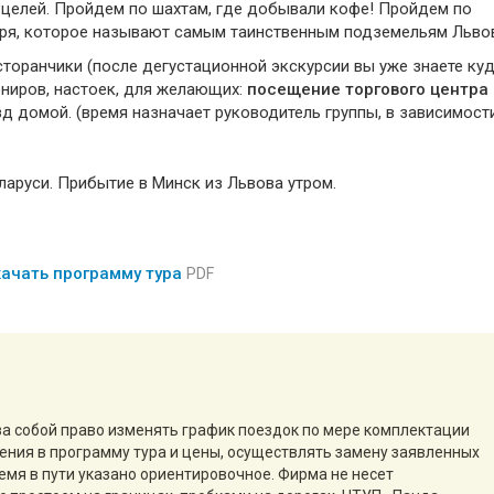
 целей. Пройдем по шахтам, где добывали кофе! Пройдем по
ря, которое называют самым таинственным подземельям Льво
есторанчики (после дегустационной экскурсии вы уже знаете ку
вениров, настоек, для желающих:
посещение торгового центра
зд домой. (время назначает руководитель группы, в зависимост
аруси. Прибытие в Минск из Львова утром.
ачать программу тура
PDF
за собой право изменять график поездок по мере комплектации
нения в программу тура и цены, осуществлять замену заявленных
емя в пути указано ориентировочное. Фирма не несет