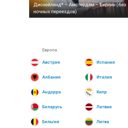
Диснейленд* – Амстердам – Берлин (без
ночных переездов)
Европа
Австрия
Испания
Албания
Италия
Андорра
Кипр
Беларусь
Латвия
Бельгия
Литва