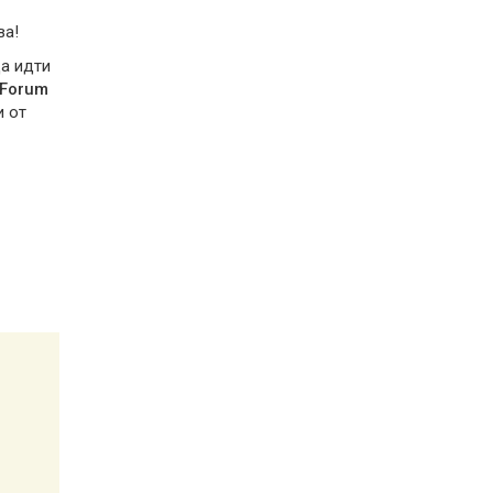
ва!
да идти
 Forum
и от