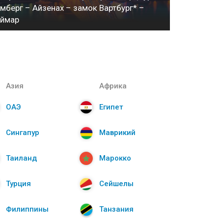
мберг – Айзенах – замок Вартбург* –
еймар
Азия
Африка
ОАЭ
Египет
Сингапур
Маврикий
Таиланд
Марокко
Турция
Сейшелы
Филиппины
Танзания