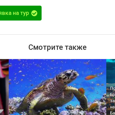
явка на тур
Смотрите также
По
Бр
за
на
Ба