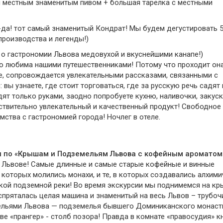
 местным знаменитым пивом + большая тарелка с местными
да! тот самый знаменитый Кондрат! Мы будем дегустировать 
производства и легенды!)
о гастрономии Львова медовухой и вкуснейшими канапе!)
о любима нашими путешественниками! Потому что проходит она
фе, сопровождается увлекательными рассказами, связанными с
 вы узнаете, где стоит торговаться, где за русскую речь садят 
едят только руками, заодно попробуете кухню, наливочки, закус
ствительно увлекательный и качественный продукт! Свободное
мства с гастрономией города! Ночлег в отеле.
я по «Крышам и Подземельям Львова с кофейным ароматом
во Львове! Самые длинные и самые старые кофейные и винные
 которых молились монахи, и те, в которых создавались алхим
ской подземной реки! Во время экскурсии мы поднимемся на к
спряталась целая машина и знаменитый на весь Львов – трубоч
льями Львова — подземелья бывшего Доминиканского монаст
ве «прангер» - столб позора! Правда в комнате «правосудия» к