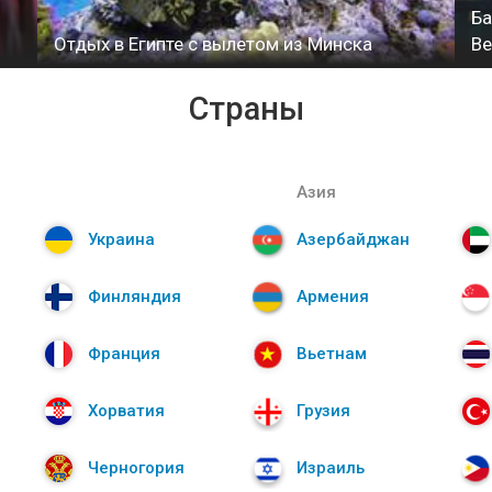
Ба
Отдых в Египте с вылетом из Минска
В
Страны
Азия
Украина
Азербайджан
Финляндия
Армения
Франция
Вьетнам
Хорватия
Грузия
Черногория
Израиль