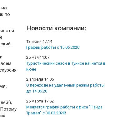
 на
ик по
Новости компании:
высоты
ле
13 июня 17:14
нский
График работы с 15.06.2020
хи
25 мая 11:07
 всем
Туристический сезон в Тунисе начнется в
июне
кскурсия
2 апреля 14:05
О переходе на удалённый режим работы
мя.
до 14.06.20
25 марта 17:52
лей!),
Меняется график работы офиса "Панда
 Потому
Трэвел" с 30.03.2020!
чих