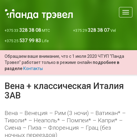
Мен
328 38 08
328 38 07
+375 33
МТС
+375 29
Vel
537 99 83
+375 25
Life
Обращаем ваше внимание, что с 1 июля 2020 ЧТУП "Панда
Трэвел" работает только в режиме онлайн
подробнее в
разделе
Контакты
Вена + классическая Италия
3AB
Вена – Венеция – Рим (3 ночи) – Ватикан* –
Тиволи* – Неаполь* – Помпеи* – Капри* –
Сиена – Пиза – Флоренция – Грац (без
ночных переездов)