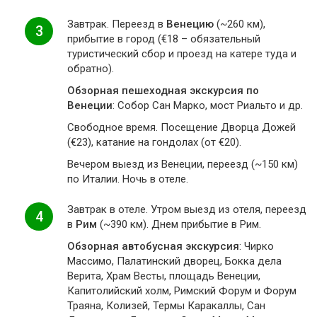
Завтрак. Переезд в
Венецию
(~260 км),
3
прибытие в город (€18 – обязательный
туристический сбор и проезд на катере туда и
обратно).
Обзорная пешеходная экскурсия по
Венеции
: Собор Сан Марко, мост Риальто и др.
Свободное время. Посещение Дворца Дожей
(€23), катание на гондолах (от €20).
Вечером выезд из Венеции, переезд (~150 км)
по Италии. Ночь в отеле.
Завтрак в отеле. Утром выезд из отеля, переезд
4
в
Рим
(~390 км). Днем прибытие в Рим.
Обзорная автобусная экскурсия
: Чирко
Массимо, Палатинский дворец, Бокка дела
Верита, Храм Весты, площадь Венеции,
Капитолийский холм, Римский Форум и Форум
Траяна, Колизей, Термы Каракаллы, Сан