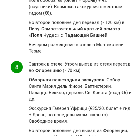
пола собора: €8 (билет + бронь) + €2
(наушники). Возможна экскурсия с местным
гидом (€8).
Во второй половине дня переезд (~120 км) в
Пизу
.
Самостоятельный краткий осмотр
«Поля Чудес» с Падающей Башней
.
Вечером размещение в отеле в Монтекатини
Терме.
Завтрак в отеле. Утром выезд из отеля переезд
8
во
Флоренцию
(~70 км).
Обзорная пешеходная экскурсия
: Собор
Санта Мария дель Фиоре, Баптистерий,
Палаццо Веккьо, церковь Св. Креста (вход €6) и
др.
Экскурсия Галерея Уффици (€35/20, билет + гид
+ бронь, по понедельникам закрыто).
Свободное время.
Во второй половине дня выезд из Флоренции,