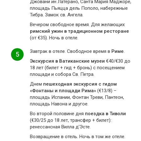
Джовани ин Латерано, Санта Мария Маджоре,
площадь Пьяцца дель Пополо, набережные
Тибра. Замок св. Ангела.
Вечером свободное время. Для желающих
римский ужин в традиционном ресторане
(от €35). Ночь в отеле.
Завтрак в отеле. Свободное время в
Риме
.
5
Экскурсия в Ватиканские музеи
€40/€30 до
18 лет (билет + гид + бронь) с посещением
площади и собора Св. Петра.
Днем
пешеходная экскурсия с гидом
«Фонтаны и площади Рима»
(€13/8) –
площадь Испании, Фонтан Треви, Пантеон,
площадь Навона и другое.
Во второй половине дня
поездка в Тиволи
(€30/25 до 18 лет, трансфер + билет):
ренессансная Вилла д’Эсте.
Возвращение в отель. Ночь в том же отеле.