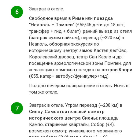
Завтрак в отеле.
6
Свободное время в
Риме
или
поездка
"Неаполь – Помпеи"
(€55/45 дети до 18 лет,
трансфер + гид + билет): ранний выезд из отеля
(завтрак сухим пайком), переезд (~220 км) в
Неаполь, обзорная экскурсия по
историческому центру: замок Кастел дел’Ово,
Королевский дворец, театр Сан Карло и др.;
посещение археологической зоны Помпеи, для
желающих возможна поездка на
остров Капри
(€55, катер+ автобус/фуникулер+гид).
Поздно вечером возвращение в отель. Ночь в
том же отеле.
Завтрак в отеле. Утром переезд (~230 км) в
7
Сиену
.
Самостоятельный осмотр
исторического центра Сиены
: площадь
Кампо, старинные кварталы, Собор (€4),
возможен осмотр уникального мозаичного