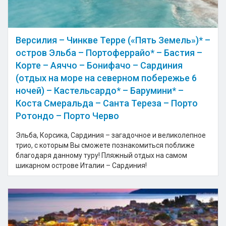
Версилия – Чинкве Терре («Пять Земель»)* –
остров Эльба – Портоферрайо* – Бастия –
Корте – Аяччо – Бонифачо – Сардиния
(отдых на море на северном побережье 6
ночей) – Кастельсардо* – Барумини* –
Коста Смеральда – Санта Тереза – Порто
Ротондо – Порто Черво
Эльба, Корсика, Сардиния – загадочное и великолепное
трио, с которым Вы сможете познакомиться поближе
благодаря данному туру! Пляжный отдых на самом
шикарном острове Италии – Сардиния!