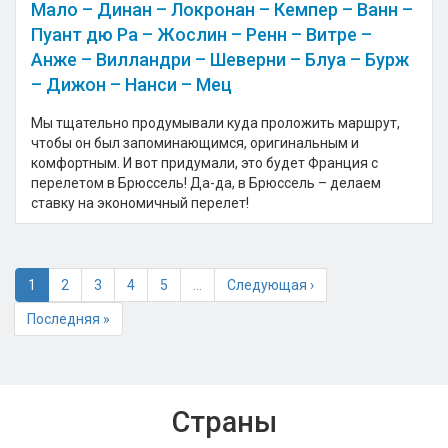
Мало – Динан – Локронан – Кемпер – Ванн –
Пуант дю Ра – Жослин – Ренн – Витре –
Анже – Вилландри – Шеверни – Блуа – Бурж
– Дижон – Нанси – Мец
Мы тщательно продумывали куда проложить маршрут,
чтобы он был запоминающимся, оригинальным и
комфортным. И вот придумали, это будет Франция с
перелетом в Брюссель! Да-да, в Брюссель – делаем
ставку на экономичный перелет!
1
2
3
4
5
…
Следующая ›
Последняя »
Страны