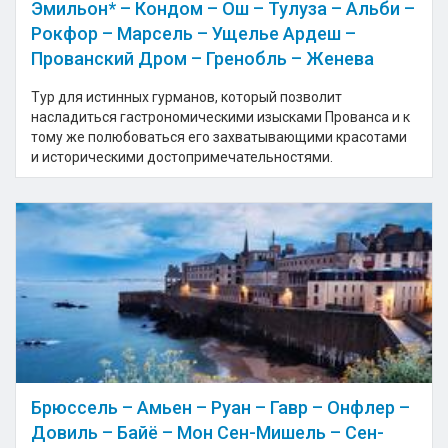
Эмильон* – Кондом – Ош – Тулуза – Альби –
Рокфор – Марсель – Ущелье Ардеш –
Прованский Дром – Гренобль – Женева
Тур для истинных гурманов, который позволит
насладиться гастрономическими изысками Прованса и к
тому же полюбоваться его захватывающими красотами
и историческими достопримечательностями.
Брюссель – Амьен – Руан – Гавр – Онфлер –
Довиль – Байё – Мон Сен-Мишель – Сен-