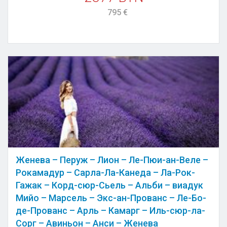
795 €
Женева – Перуж – Лион – Ле-Пюи-ан-Веле –
Рокамадур – Сарла-Ла-Канеда – Ла-Рок-
Гажак – Корд-сюр-Сьель – Альби – виадук
Мийо – Марсель – Экс-ан-Прованс – Ле-Бо-
де-Прованс – Арль – Камарг – Иль-сюр-ла-
Сорг – Авиньон – Анси – Женева