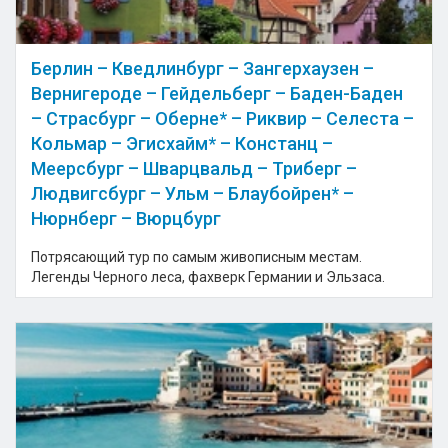
Берлин – Кведлинбург – Зангерхаузен –
Вернигероде – Гейдельберг – Баден-Баден
– Страсбург – Оберне* – Риквир – Селеста –
Кольмар – Эгисхайм* – Констанц –
Меерсбург – Шварцвальд – Триберг –
Людвигсбург – Ульм – Блаубойрен* –
Нюрнберг – Вюрцбург
Потрясающий тур по самым живописным местам.
Легенды Черного леса, фахверк Германии и Эльзаса.