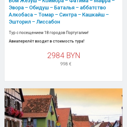
Бом Жезуш – Коимбра – Фатима – Мафра –
Эвора – Обидуш – Баталья – аббатство
Алкобаса – Томар – Синтра – Кашкайш –
Эшторил – Лиссабон
Тур с посещением 18 городов Португалии!
Авиаперелёт входит в стоимость тура!
2984 BYN
998 €