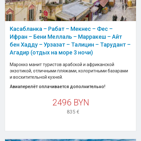
Касабланка – Рабат – Мекнес – Фес –
Ифран – Бени Меллаль – Марракеш – Айт
бен Хадду – Урзазат – Талицин – Тарудант –
Агадир (отдых на море 3 ночи)
Марокко манит туристов арабской и африканской
экзотикой, отличными пляжами, колоритными базарами
и восхитительной кухней.
Авиаперелёт оплачивается дополнительно!
2496 BYN
835 €