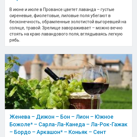
В июне и июле в Провансе цветет лаванда – густые
сиреневые, фиолетовые, лиловые поля убегают в
бесконечность, обрамленные золотистой выгоревшей на
солнце, травой. Зрелище завораживает – можно вечно
стоять на краю лавандового поля, вглядываясь легкую
рябь.
Женева – Дижон – Бон – Лион – Южное
Божоле* – Сарла-Ла-Канеда – Ла-Рок-Гажак
– Бордо – Аркашон* – Коньяк – Сент