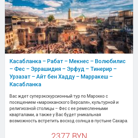
Касабланка – Рабат – Мекнес – Волюбилис
– Фес – Эррашидия – Эрфуд – Тинерир –
Урзазат – Айт бен Хадду – Марракеш –
Касабланка
Вас ждет суперэкскурсионный тур по Марокко с
посещением «марокканского Версаля», культурной и
религиозной столицы – Фес с ее ремесленными
кварталами, а также у Вас будет уникальная
возможность встретить восход солнца в пустыне Сахара.
2377 BYN