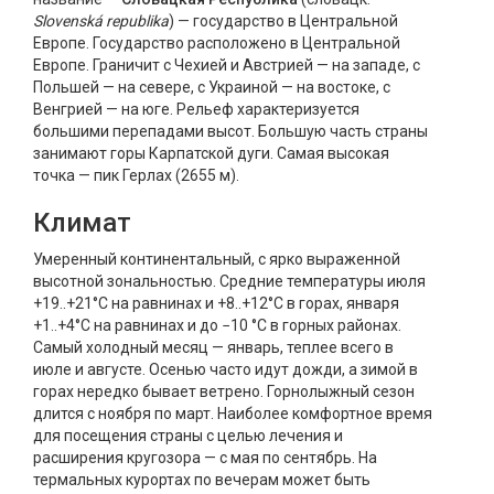
Slovenská republika
) — государство в Центральной
Европе. Государство расположено в Центральной
Европе. Граничит с Чехией и Австрией — на западе, с
Польшей — на севере, с Украиной — на востоке, с
Венгрией — на юге. Рельеф характеризуется
большими перепадами высот. Большую часть страны
занимают горы Карпатской дуги. Самая высокая
точка — пик Герлах (2655 м).
Климат
Умеренный континентальный, с ярко выраженной
высотной зональностью. Средние температуры июля
+19..+21°C на равнинах и +8..+12°C в горах, января
+1..+4°C на равнинах и до −10 °C в горных районах.
Самый холодный месяц — январь, теплее всего в
июле и августе. Осенью часто идут дожди, а зимой в
горах нередко бывает ветрено. Горнолыжный сезон
длится с ноября по март. Наиболее комфортное время
для посещения страны с целью лечения и
расширения кругозора — с мая по сентябрь. На
термальных курортах по вечерам может быть