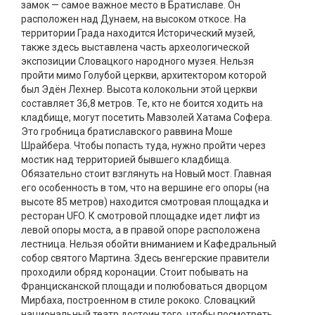
замок — самое важное место в Братиславе. Он
расположен над Дунаем, на высоком откосе. На
территории Града находится Исторический музей,
также здесь выставлена часть археологической
экспозиции Словацкого народного музея. Нельзя
пройти мимо Голубой церкви, архитектором которой
был Эдён Лехнер. Высота колокольни этой церкви
составляет 36,8 метров. Те, кто не боится ходить на
кладбище, могут посетить Мавзолей Хатама Софера.
Это гробница братиславского раввина Моше
Шрайбера. Чтобы попасть туда, нужно пройти через
мостик над территорией бывшего кладбища.
Обязательно стоит взглянуть на Новый мост. Главная
его особенность в том, что на вершине его опоры (на
высоте 85 метров) находится смотровая площадка и
ресторан UFO. К смотровой площадке идет лифт из
левой опоры моста, а в правой опоре расположена
лестница. Нельзя обойти вниманием и Кафедральный
собор святого Мартина. Здесь венгерские правители
проходили обряд коронации. Стоит побывать на
Францисканской площади и полюбоваться дворцом
Мирбаха, построенном в стиле рококо. Словацкий
национальный театр достоин того, чтобы посмотреть