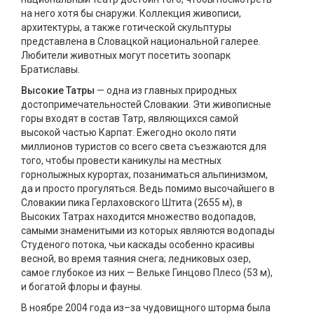
на него хотя бы снаружи. Коллекция живописи,
архитектуры, а также готической скульптуры
представлена в Словацкой национальной галерее.
Любители животных могут посетить зоопарк
Братиславы.
Высокие Татры
— одна из главных природных
достопримечательностей Словакии. Эти живописные
горы входят в состав Татр, являющихся самой
высокой частью Карпат. Ежегодно около пяти
миллионов туристов со всего света съезжаются для
того, чтобы провести каникулы на местных
горнолыжных курортах, позаниматься альпинизмом,
да и просто прогуляться. Ведь помимо высочайшего в
Словакии пика Герлаховского Штита (2655 м), в
Высоких Татрах находится множество водопадов,
самыми знаменитыми из которых являются водопады
Студеного потока, чьи каскады особенно красивы
весной, во время таяния снега; ледниковых озер,
самое глубокое из них — Вельке Гинцово Плесо (53 м),
и богатой флоры и фауны.
В ноябре 2004 года из–за чудовищного шторма была