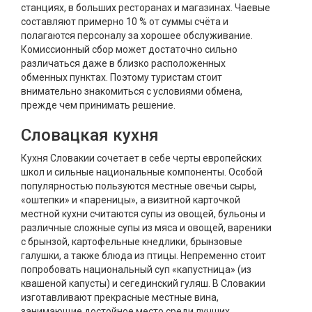
станциях, в больших ресторанах и магазинах. Чаевые
составляют примерно 10 % от суммы счёта и
полагаются персоналу за хорошее обслуживание.
Комиссионный сбор может достаточно сильно
различаться даже в близко расположенных
обменных пунктах. Поэтому туристам стоит
внимательно знакомиться с условиями обмена,
прежде чем принимать решение.
Словацкая кухня
Кухня Словакии сочетает в себе черты европейских
школ и сильные национальные компоненты. Особой
популярностью пользуются местные овечьи сыры,
«оштепки» и «пареницы», а визитной карточкой
местной кухни считаются супы из овощей, бульоны и
различные сложные супы из мяса и овощей, вареники
с брынзой, картофельные кнедлики, брынзовые
галушки, а также блюда из птицы. Непременно стоит
попробовать национальный суп «капустница» (из
квашеной капусты) и сегединский гуляш. В Словакии
изготавливают прекрасные местные вина,
занимающие достойное место среди лучших