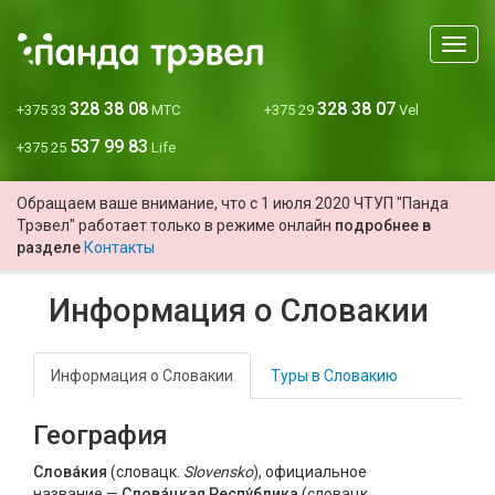
Мен
328 38 08
328 38 07
+375 33
МТС
+375 29
Vel
537 99 83
+375 25
Life
Обращаем ваше внимание, что с 1 июля 2020 ЧТУП "Панда
Трэвел" работает только в режиме онлайн
подробнее в
разделе
Контакты
Информация о Словакии
Информация о Словакии
Туры в Словакию
География
Слова́кия
(словацк.
Slovensko
), официальное
название —
Слова́цкая Респу́блика
(словацк.