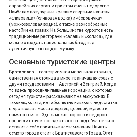
европейских сортов, и при этом очень недорогие.
Наиболее популярные крепкие спиртные напитки —
«сливовица» (сливовая водка) и «боровичка»
(можжевеловая водка), а также разнообразные
настойки на травах. На большинстве курортов есть
традиционные рестораны «салаш» и «колиба», где
можно отведать национальных блюд под
аутентичную словацкую музыку.
Основные туристские центры
Братислава
— гостеприимная маленькая столица,
единственная столица в мире, граничащая сразу с
двумя государствами — Австрией и Венгрией. Когда–
то здесь проходили пышные коронации, о которых
сегодня туристам рассказывают на экскурсиях. В
таковых, кстати, нет абсолютно никакого недостатка:
в Братиславе масса дворцов, церквей, музеев и
памятных мест. Здесь можно хорошо и недорого
провести отпуск, поездка в этот город обязательно
оставит о себе приятные воспоминания. Начать
осмотр города стоит с Братиславского Града. Этот