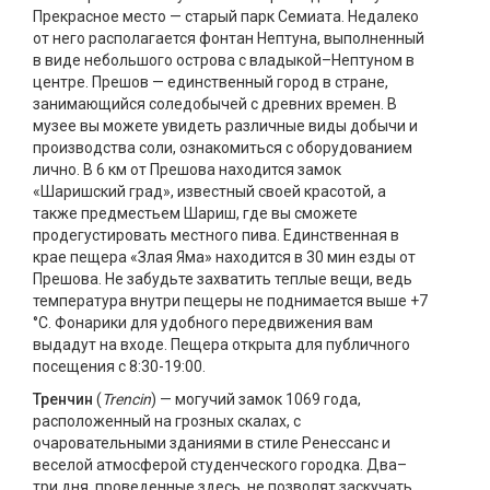
Прекрасное место — старый парк Семиата. Недалеко
от него располагается фонтан Нептуна, выполненный
в виде небольшого острова с владыкой–Нептуном в
центре. Прешов — единственный город в стране,
занимающийся соледобычей с древних времен. В
музее вы можете увидеть различные виды добычи и
производства соли, ознакомиться с оборудованием
лично. В 6 км от Прешова находится замок
«Шаришский град», известный своей красотой, а
также предместьем Шариш, где вы сможете
продегустировать местного пива. Единственная в
крае пещера «Злая Яма» находится в 30 мин езды от
Прешова. Не забудьте захватить теплые вещи, ведь
температура внутри пещеры не поднимается выше +7
°C. Фонарики для удобного передвижения вам
выдадут на входе. Пещера открыта для публичного
посещения с 8:30-19:00.
Тренчин
(
Trencin
) — могучий замок 1069 года,
расположенный на грозных скалах, с
очаровательными зданиями в стиле Ренессанс и
веселой атмосферой студенческого городка. Два–
три дня, проведенные здесь, не позволят заскучать