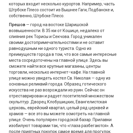
которых входит несколько курортов. Например, часть
Штрбске Плесо состоит из Вышнее Гаги, Подбанске и,
собственно, Штрбске Плесо.
Прешов
— город на востоке Шаришской
возвышенности. В 35 км от Кошице, недалеко от
слияния рек Торисы и Секчова. Город уникален
своими достопримечательностями и не оставит
равнодушным ни одного туриста. Одно из
преимуществ города в том, что все самые интересные
места сосредоточены на главной улице. Здесь вы
сможете найти все крупные магазины, центры
торговли, несколько интернет–кафе. На главной
улице можно увидеть костел Св. Николая — одну из
основных реликвий города. Образец готического
искусства не раз возрождали из руин. Сейчас он
отреставрирован и радует посетителей множеством
скульптур. Дворец Клобушицких, Евангелистская
церковь, еврейский квартал, целый ряд церквей и
храмов — все это вы можете осмотреть на главной
улице. Очень популярен городской базар. Прилавки
изобилуют товарами так, что «глаза разбегаются». А
после приятных покупок самое время для прогулок.