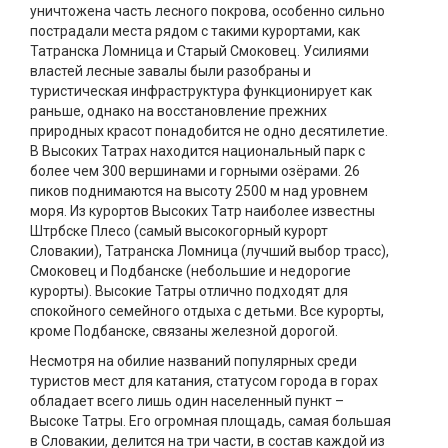
уничтожена часть лесного покрова, особенно сильно
пострадали места рядом с такими курортами, как
Татранска Ломница и Старый Смоковец. Усилиями
властей лесные завалы были разобраны и
туристическая инфраструктура функционирует как
раньше, однако на восстановление прежних
природных красот понадобится не одно десятилетие.
В Высоких Татрах находится национальный парк с
более чем 300 вершинами и горными озёрами. 26
пиков поднимаются на высоту 2500 м над уровнем
моря. Из курортов Высоких Татр наиболее известны
Штрбске Плесо (самый высокогорный курорт
Словакии), Татранска Ломница (лучший выбор трасс),
Смоковец и Подбанске (небольшие и недорогие
курорты). Высокие Татры отлично подходят для
спокойного семейного отдыха с детьми. Все курорты,
кроме Подбанске, связаны железной дорогой.
Несмотря на обилие названий популярных среди
туристов мест для катания, статусом города в горах
обладает всего лишь один населенный пункт –
Высоке Татры. Его огромная площадь, самая большая
в Словакии, делится на три части, в состав каждой из