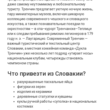
даже самому неутомимому и любознательному
туристу. Тренчин предлагает уютную ночную жизнь,
пару миниатюрных музеев, включая шикарную
коллекцию современного чешского и словацкого
искусства, а также познавательные поездки по
окрестностям — в спа–курорт Тренчанске–Теплице
или к следам пребывания римских легионеров в 179
году н. э. — Лаугарицио. Современный Тренчин —
важный туристический и текстильный центр
Словакии, а местная хоккейная команда «Дукла
Тренчин» уже несколько лет подряд «утирает носы»
национальным клубам, четырежды становясь
чемпионом страны.
Что привезти из Словакии?
разукрашенные пасхальные яйца
фигурки из зерен
изделия из керамики
деревянные статуэтки и кувшины
куклы ручной работы «суполка» в национальных
костюмах