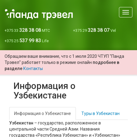
Мен
328 38 08
328 38 07
+375 33
МТС
+375 29
Vel
537 99 83
+375 25
Life
Обращаем ваше внимание, что с 1 июля 2020 ЧТУП "Панда
Трэвел" работает только в режиме онлайн
подробнее в
разделе
Контакты
Информация о
Узбекистане
Информация о Узбекистане
Туры в Узбекистан
Узбекистан
– государство, расположенное в
центральной части Средней Азии. Названия
государства «Республика Узбекистан» и «Узбекистан»