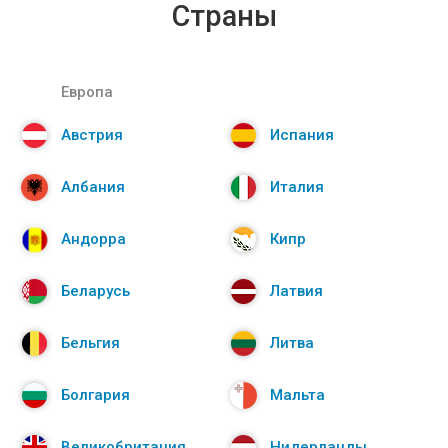
Страны
Европа
Австрия
Испания
Албания
Италия
Андорра
Кипр
Беларусь
Латвия
Бельгия
Литва
Болгария
Мальта
Великобритания
Нидерланды