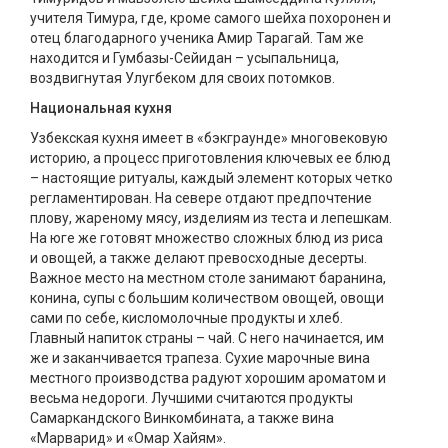
учителя Тимура, где, кроме самого шейха похоронен и
отец благодарного ученика Амир Тарагай. Там же
находится и Гумбазы-Сейидан – усыпальница,
воздвигнутая Улугбеком для своих потомков.
Национальная кухня
Узбекская кухня имеет в «бэкграунде» многовековую
историю, а процесс приготовления ключевых ее блюд
– настоящие ритуалы, каждый элемент которых четко
регламентирован. На севере отдают предпочтение
плову, жареному мясу, изделиям из теста и лепешкам.
На юге же готовят множество сложных блюд из риса
и овощей, а также делают превосходные десерты.
Важное место на местном столе занимают баранина,
конина, супы с большим количеством овощей, овощи
сами по себе, кисломолочные продукты и хлеб.
Главный напиток страны – чай. С него начинается, им
же и заканчивается трапеза. Сухие марочные вина
местного производства радуют хорошим ароматом и
весьма недороги. Лучшими считаются продукты
Самаркандского Винкомбината, а также вина
«Марварид» и «Омар Хайям».