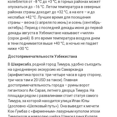
колеблется от −8 °C до +3 °C, в горных районах может
опускаться до −16 °C. Летом температура в северных
районах страны доходит до +32 °C, а на юге – и до
неслабых +42 °C. Лучшее время для посещения
страны – весна (с апреля по июнь) и осень (сентябрь-
октябрь). Период с последней декады июня до первой
декады августа в Узбекистане называют «чилля»
(сорок дней). В это время температура воздуха днем
в тени поднимается выше +40 °C, а ночью не падает
ниже +30 °C.
Достопримечательности Узбекистана
В
Шахрисабз
, родной город Тимура, удобно съездить
на однодневную экскурсию из Самарканда
(арифметика проста: три-четыре часа в одну сторону,
три часа там и 20 USD за такси). Главная
достопримечательность города – руины ворот
гигантского Ак-Сарая, летнего дворца Тимура. На
площади рядом с развалинами стоит статуя самого
Тимура, за которой находится улица Ипак-Юлы
(дословно «Шелковый путь»). Она выведет к мечети
Кок-Гумбаз с «фирменным» лазурным куполом эпохи
Тимуридов и мавзолею шейха Шамседдина Куляля,