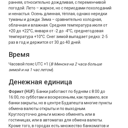
ранняя, относительно дождливая, с переменчивой
погодой. Лето – жаркое, но с периодами похолоданий
и ненастья. Осень длинная, тёплая, однако нередки
туманы и дожди. Зима – сравнительно холодная,
облачная и влажная. Средняя температура июля от
+20 до +22°C, января от -2 до -4°C, средне­годовая
температура +10°C. Снег зимой выпадает редко: 2-5
раз в год и держится от 30 до 40 дней.
Время
Часовой пояс UTC +1 (
В Минске на 2 часа больше
зимой и на 1 час летом
).
Денежная единица
Форинт (HUF)
. Банки работают по будням с 8:00 до
16:00, по субботам и воскресеньям, как правило, все
банки закрыты, но в центре Будапешта многие пункты
обмена валюты открыты и по выходным.
Круглосуточно деньги можно обменять или в
гостиницах, или в автоматах для обмена валюты.
Кроме того, в городах есть множество банкоматов и