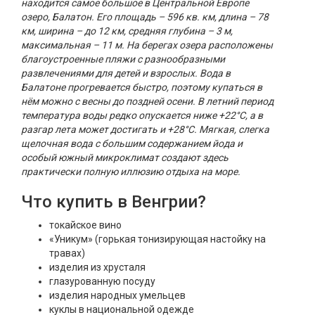
находится самое большое в Центральной Европе
озеро, Балатон. Его площадь – 596 кв. км, длина – 78
км, ширина – до 12 км, средняя глубина – 3 м,
максимальная – 11 м. На берегах озера расположены
благоустроенные пляжи с разнообразными
развлечениями для детей и взрослых. Вода в
Балатоне прогревается быстро, поэтому купаться в
нём можно с весны до поздней осени. В летний период
температура воды редко опускается ниже +22°C, а в
разгар лета может достигать и +28°C. Мягкая, слегка
щелочная вода с большим содержанием йода и
особый южный микроклимат создают здесь
практически полную иллюзию отдыха на море.
Что купить в Венгрии?
токайское вино
«Уникум» (горькая тонизирующая настойку на
травах)
изделия из хрусталя
глазурованную посуду
изделия народных умельцев
куклы в национальной одежде