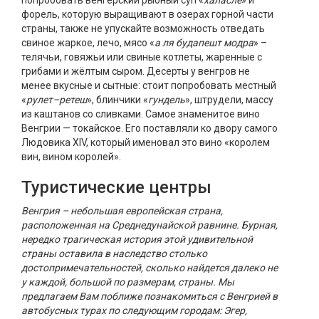
попробовать венгерский рыбный суп «
халасле
» и
форель, которую выращивают в озерах горной части
страны, также не упускайте возможность отведать
свиное жаркое, лечо, мясо «
а ля будапешт модра
» –
телячьи, говяжьи или свиные котлеты, жаренные с
грибами и жёлтым сыром. Десерты у венгров не
менее вкусные и сытные: стоит попробовать местный
«
рулет–ретеш
», блинчики «
гундель
», штрудели, массу
из каштанов со сливками. Самое знаменитое вино
Венгрии — токайское. Его поставляли ко двору самого
Людовика XIV, который именовал это вино «королем
вин, вином королей».
Туристические центры
Венгрия – небольшая европейская страна,
расположенная на Среднедунайской равнине. Бурная,
нередко трагическая история этой удивительной
страны оставила в наследство столько
достопримечательностей, сколько найдется далеко не
у каждой, большой по размерам, страны. Мы
предлагаем Вам поближе познакомиться с Венгрией в
автобусных турах по следующим городам: Эгер,