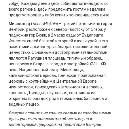
volgy). Каждый день здесь собираются виноделы со
всего региона, дабы предложить гостям издалека
продегустировать либо купить понравившееся вино.
Мишкольц
(
венг. Miskolc
) – третий по величине город
Венгрии, расположен к северо–востоку от Эгера, у
подножия гор Бюкк, в 2 часах езды от Будапешта.
Известен своей богатой историей и культурой, а его
памятники архитектуры обладают исключительной
ценностью. Основными достопримечательностями
являются Ратушная площадь, типичный образец
венгерского Старого города с застройкой XVIII—XIX
века, Национальный театр Мишкольца,
кальвинистская церковь, греческая православная
церковь с крупнейшим в Центральной Европе
иконостасом, приходская католическая церковь,
крепость Дьёшдьёр, купальня, состоящая из
открытых площадок, ряда термальных бассейнов и
водяных пещер.
Венгрия славится не только своими разнообразными
культурно–историческими объектами, но и
неповторимой природой: на территории Венгрии