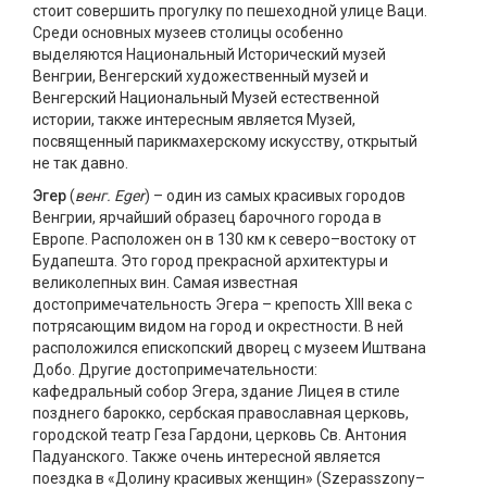
стоит совершить прогулку по пешеходной улице Ваци.
Среди основных музеев столицы особенно
выделяются Национальный Исторический музей
Венгрии, Венгерский художественный музей и
Венгерский Национальный Музей естественной
истории, также интересным является Музей,
посвященный парикмахерскому искусству, открытый
не так давно.
Эгер
(
венг. Eger
) – один из самых красивых городов
Венгрии, ярчайший образец барочного города в
Европе. Расположен он в 130 км к северо–востоку от
Будапешта. Это город прекрасной архитектуры и
великолепных вин. Самая известная
достопримечательность Эгера – крепость XIII века с
потрясающим видом на город и окрестности. В ней
расположился епископский дворец с музеем Иштвана
Добо. Другие достопримечательности:
кафедральный собор Эгера, здание Лицея в стиле
позднего барокко, сербская православная церковь,
городской театр Геза Гардони, церковь Св. Антония
Падуанского. Также очень интересной является
поездка в «Долину красивых женщин» (Szepasszony–