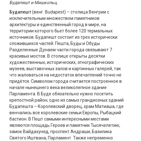
Будапешт и Мишкольц.
Будапешт
(венг. Budapest) – столица Венгрии с
исключительным множеством памятников
архитектуры и единственный город в мире, на
территории которого бьет более 120 термальных
источников. Будапешт состоит из трех исторически
сложившихся частей: Пешта, Буды и Обуды.
Разделенные Дунаем части города связывают 7
красивых мостов. В столице открыты десятки
художественных, исторических, этнографических
музеев, выставочных залов и картинных галерей, так
что жаловаться на недостаток впечатлений точно не
придётся. Символом города считается построенное в
начале нынешнего века великолепное здание
Парламента. В Буде обязательно нужно посетить
крепостной район; одно из самых грандиозных зданий
Будапешта – Королевский дворец, храм Матиаша, где
венчались все королевские семьи Европы, Рыбацкий
бастион. В Пешт самыми интересными местами
являются площадь Героев и памятник Тысячелетию,
замок Вайдахуняд, проспект Андраши, Базилика
Святого Иштвана, Парламент. Также непременно