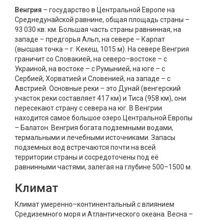
Венгрия
– государство в Центральной Европе на
Среднедунайской равнине, общая площадь страны –
93 030 кв. км. Большая часть страны равнинная, на
западе – предгорья Альп, на севере – Карпат
(высшая точка – г. Кекеш, 1015 м). На севере Венгрия
граничит со Словакией, на северо–востоке – с
Украиной, на востоке – с Румынией, на юге – с
Сербией, Хорватией и Словенией, на западе – с
Австрией. Основные реки – это Дунай (венгерский
участок реки составляет 417 км) и Тиса (958 км), они
пересекают страну с севера на юг. В Венгрии
находится самое большое озеро Центральной Европы
– Балатон. Венгрия богата подземными водами,
термальными и лечебными источниками. Запасы
подземных вод встречаются почти на всей
территории страны и сосредоточены под её
равнинными частями, залегая на глубине 500–1500 м.
Климат
Климат умеренно–континентальный с влиянием
Средиземного моря и Атлантического океана. Весна –