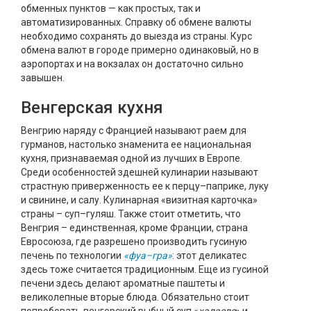
обменных пунктов — как простых, так и
автоматизированных. Справку об обмене валюты
необходимо сохранять до выезда из страны. Курс
обмена валют в городе примерно одинаковый, но в
аэропортах и на вокзалах он достаточно сильно
завышен.
Венгерская кухня
Венгрию наряду с Францией называют раем для
гурманов, настолько знаменита ее национальная
кухня, признаваемая одной из лучших в Европе.
Среди особенностей здешней кулинарии называют
страстную приверженность ее к перцу–паприке, луку
и свинине, и салу. Кулинарная «визитная карточка»
страны – суп–гуляш. Также стоит отметить, что
Венгрия – единственная, кроме Франции, страна
Евросоюза, где разрешено производить гусиную
печень по технологии
«фуа–гра»
: этот деликатес
здесь тоже считается традиционным. Еще из гусиной
печени здесь делают ароматные паштеты и
великолепные вторые блюда. Обязательно стоит