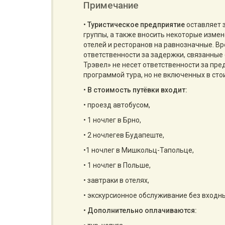
Примечание
•
Туристическое предприятие
оставляет 
группы, а также вносить некоторые изме
отелей и ресторанов на равнозначные. Вр
ответственности за задержки, связанные 
Трэвел» не несет ответственности за пр
программой тура, но не включенных в сто
•
В стоимость путёвки входит:
• проезд автобусом,
• 1 ночлег в Брно,
• 2 ночлегев Будапеште,
•1 ночлег в Мишкольц-Тапольце,
• 1 ночлег в Польше,
• завтраки в отелях,
• экскурсионное обслуживание без входны
•
Дополнительно оплачиваются: