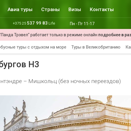
Авиа туры
Страны
Визы
Контакты
537 99 83
+375 25
Life
Пн - Пт 11-17
"Панда Трэвел" работает только в режиме онлайн
подробнее в ра
бусные туры с отдыхом на море
Туры в Великобританию
Ка
бургов H3
энтэндре – Мишкольц (без ночных переездов)