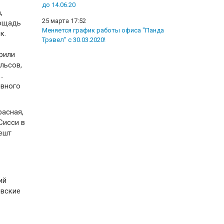
до 14.06.20
,
25 марта 17:52
лощадь
Меняется график работы офиса "Панда
к.
Трэвел" с 30.03.2020!
рили
льсов,
…
овного
расная,
Сисси в
ешт
ий
евские