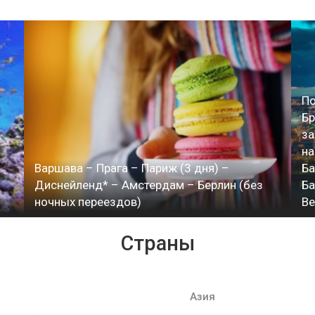
По
Бр
за
на
Варшава – Прага – Париж (3 дня) –
Ба
Диснейленд* – Амстердам – Берлин (без
Ба
ночных переездов)
В
Страны
Азия