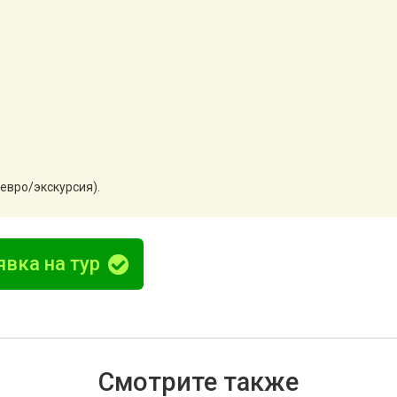
 евро/экскурсия).
явка на тур
Смотрите также