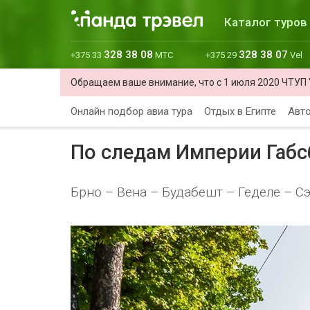
Каталог туров
328 38 08
328 38 07
+375 33
МТС
+375 29
Vel
Обращаем ваше внимание, что с 1 июля 2020 ЧТУП 
Онлайн подбор авиа тура
Отдых в Египте
Авто
По следам Империи Габс
Брно – Вена – Будабешт – Геделе – С