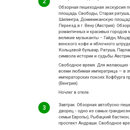
2
Обзорная пешеходная экскурсия по
площадь Свободы, Старая ратуша,
Шилингра, Доминиканскую площадь
Переезд в г. Вену (Австрия). Обзо
романтичных и красивых городов м
великие музыканты – Гайдн, Моцарт
венского кофе и яблочного штруд
Кольцевой бульвар, Ратуша, Парла
символа истории и судьбы Австрии
Свободное время. Для желающих – 
всеми любимая императрица — в эт
императорских покоях Хофбурга п
(Венгрия).
Ночлег в отеле.
Завтрак. Обзорная автобусно-пеше
3
дворец - одно из самых грандиозн
семьи Европы), Рыбацкий бастион,
проспект Андраши. Свободное вре