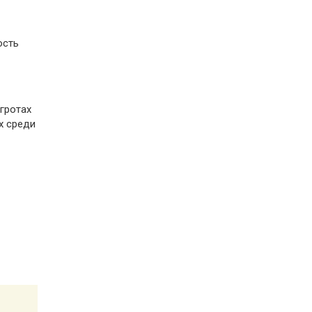
ость
гротах
х среди