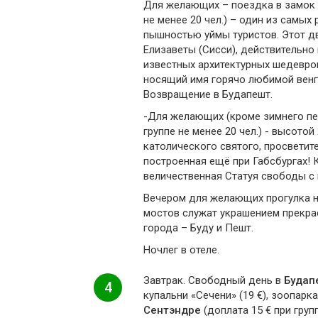
Для желающих – поездка в замок Гё
не менее 20 чел.) – один из самы
пышностью уймы туристов. Этот д
Елизаветы (Сисси), действительно
известных архитектурных шедевро
носящий имя горячо любимой венг
Возвращение в Будапешт.
-Для желающих (кроме зимнего пер
группе не менее 20 чел.) - высото
католического святого, просветите
построенная ещё при Габсбургах! 
величественная Статуя свободы с 
Вечером для желающих прогулка на
мостов служат украшением прекрас
города – Буду и Пешт.
Ночлег в отеле.
Завтрак. Свободный день в
Будап
4
купальни «Сечени» (19 €), зоопарк
Сентэндре
(доплата 15 € при групп