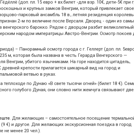
дёллё (доп. пл. 15 евро + вх.билет -для взр. 10€, дети-5€ при 
х роскошных и крупных замков Венгрии, который привлекает сво
ворцово-парковый ансамбль 18 в., летняя резиденция королев
 признан 2-м по величине после Версаля. Дворец - один из самы
в венгерского барокко. Рядом с дворцом разбит великолепный 
ерским народом императрицы Австро-Венгрии. Осмотр покоев 
иода) – Панорамный осмотр города с г. Геллерт (доп. пл. 5евр
й 235 м, которая была названа в честь Герарда Венгерского —
ля Венгрии, убитого язычниками. На горе находится цитадель,
К древней крепости прилагается шикарный вид на город и
пальмовой ветвью в руках.
 теплоходе по Дунаю «В свете тысячи огней» (билет 18 €). Сем
ного голубого Дуная, они словно нити жемчуга связывают две
еште
. Для желающих – самостоятельное посещение термально
а (9 €) и другое. Для желающих экскурсионная поездка в город
е не менее 20 чел.).