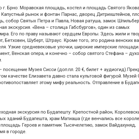
 г. Брно: Моравская площадь, костел и площадь Святого Якова
 Капустный рынок и фонтан Парнас, дворец Дитрихштейнов, п
, собор Святых Петра и Павла, Новая ратуша, замок Шпильбер
рная экскурсия. «Вена – столица Габсбургов», один из самых
ира. Его по праву называют сердцем Европы. Здесь жили и тво
, Бетховен, Шуберт, Штраус. Кроме того, это родина венских ва
еля. Узкие средневековые улочки, широкие имперские площади
мент, Венская опера, и конечно – собор святого Стефана – дух
.
посещение Музея Сисси (доп.пл. 20 €, билет + аудиогид).Прек
ом качестве Елизавета давно стала культовой фигурой. Музей 
ротивопоставляет этому мифу реальность. Отправление в Будап
ходная экскурсия по Будапешту: Крепостной район, Королевск
ых зданий Будапешта, храм Матиаша (где венчались все корол
 площадь Героев и памятник Тысячелетию, замок Вайдахуняд,
мя в городе.