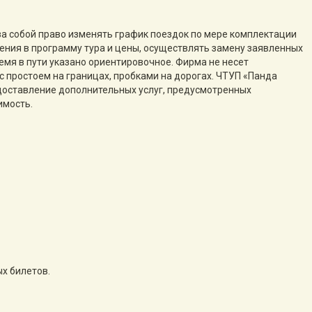
за собой право изменять график поездок по мере комплектации
нения в программу тура и цены, осуществлять замену заявленных
емя в пути указано ориентировочное. Фирма не несет
с простоем на границах, пробками на дорогах. ЧТУП «Панда
едоставление дополнительных услуг, предусмотренных
имость.
х билетов.