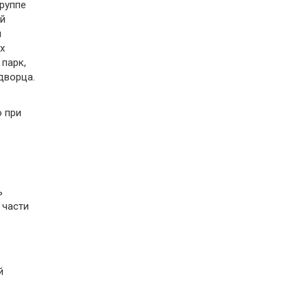
группе
ей
ы
х
парк,
дворца.
о при
ь
 части
й