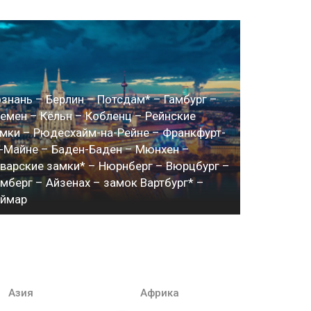
знань – Берлин – Потсдам* – Гамбург –
емен – Кёльн – Кобленц – Рейнские
мки – Рюдесхайм-на-Рейне – Франкфурт-
-Майне – Баден-Баден – Мюнхен –
варские замки* – Нюрнберг – Вюрцбург –
мберг – Айзенах – замок Вартбург* –
еймар
Азия
Африка