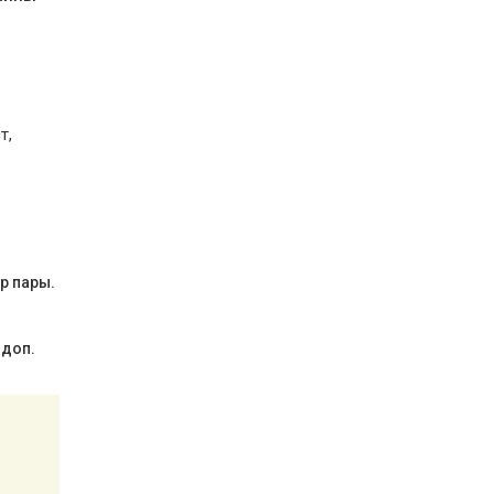
т,
р пары.
 доп.