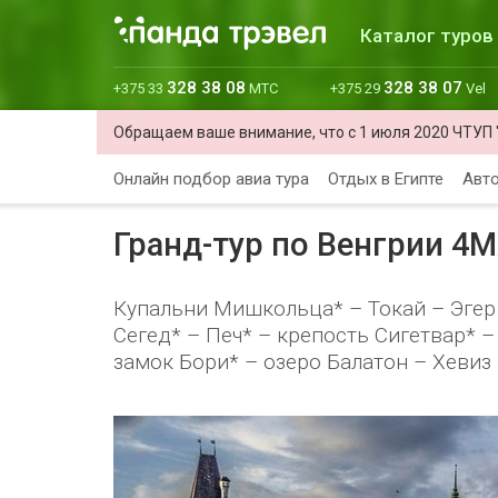
Каталог туров
328 38 08
328 38 07
+375 33
МТС
+375 29
Vel
Обращаем ваше внимание, что с 1 июля 2020 ЧТУП 
Онлайн подбор авиа тура
Отдых в Египте
Авто
Гранд-тур по Венгрии 4
Купальни Мишкольца* – Токай – Эгер 
Сегед* – Печ* – крепость Сигетвар* 
замок Бори* – озеро Балатон – Хевиз