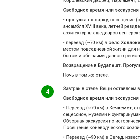
Королевский дворец, Парламент, Ц
Свободное время или экскурсия 
•
прогулка по парку,
посещение (о
ансамбля XVIII века, летней рези
архитектурных шедевров венгерск
• переезд (~70 км) в
село Холлок
местом повседневной жизни для н
бытом и обычаями данного регион
Возвращение в
Будапешт. Прогул
Ночь в том же отеле.
Завтрак в отеле. Вещи оставляем в
4
Свободное время или экскурсия 
• Переезд (~70 км) в
Кечкемет
, с
сецессион, музеями и хунгарикума
Обзорная экскурсия по историческ
Посещение коневодческого хозяйс
• Переезд (~90 км) в
Сегед
, извес