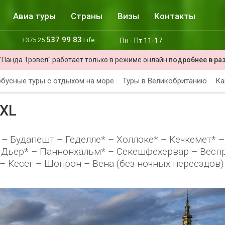
Авиа туры
Страны
Визы
Контакты
537 99 83
+375 25
Life
Пн - Пт 11-17
"Панда Трэвел" работает только в режиме онлайн
подробнее в ра
бусные туры с отдыхом на море
Туры в Великобританию
Ка
MXL
– Будапешт – Геделле* – Холлоке* – Кечкемет* –
– Дьер* – Паннонхальм* – Секешфехервар – Весп
 – Кесег – Шопрон – Вена (без ночных переездов)