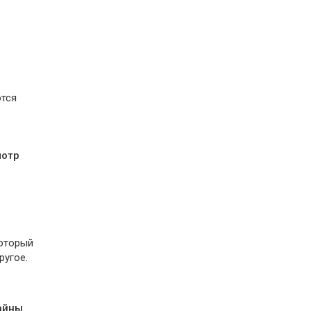
ются
мотр
который
ругое.
айны