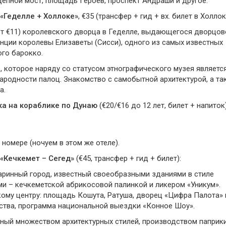
епной мост, площадь Героев, проспект Андраши и другое.
«Геделле + Холлоке»
, €35 (трансфер + гид + вх. билет в Холлок
т €11) королевского дворца в Геделле, выдающегося дворцов
денции королевы Елизаветы (Сисси), одного из самых известных
ого барокко.
е
, которое наряду со статусом этнографического музея являетс
ародности палоц. Знакомство с самобытной архитектурой, а та
а.
ка на кораблике по Дунаю
(€20/€16 до 12 лет, билет + напиток)
 номере (ночуем в этом же отеле).
«Кечкемет – Сегед»
(€45, трансфер + гид + билет):
таринный город, известный своеобразными зданиями в стиле
ми – кечкеметской абрикосовой палинкой и ликером «Уникум».
ому центру: площадь Кошута, Ратуша, дворец «Цифра Палота» 
тва, программа национальной выездки «Конное Шоу».
тный множеством архитектурных стилей, производством паприки