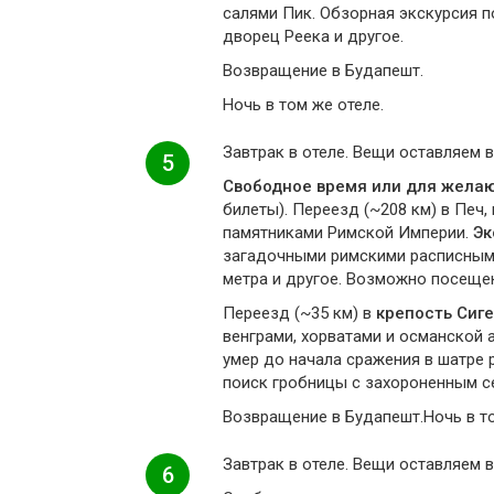
салями Пик. Обзорная экскурсия п
дворец Реека и другое.
Возвращение в Будапешт.
Ночь в том же отеле.
Завтрак в отеле. Вещи оставляем в
5
Свободное время или для желаю
билеты). Переезд (~208 км) в Печ
памятниками Римской Империи.
Эк
загадочными римскими расписными
метра и другое. Возможно посеще
Переезд (~35 км) в
крепость Сиг
венграми, хорватами и османской 
умер до начала сражения в шатре 
поиск гробницы с захороненным с
Возвращение в Будапешт.Ночь в то
Завтрак в отеле. Вещи оставляем в
6