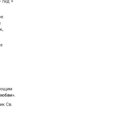
+ гид +
ое
м
к,
ие
дающим
любви».
ик Св.