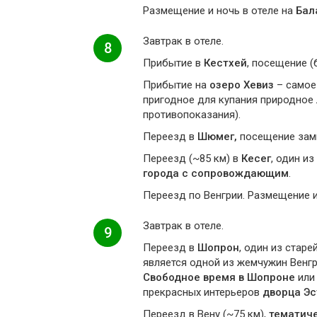
Размещение и ночь в отеле на
Бал
Завтрак в отеле.
8
Прибытие в
Кестхей
, посещение (
Прибытие на
озеро Хевиз
– самое
пригодное для купания природное 
противопоказания).
Переезд в
Шюмег,
посещение замка
Переезд (~85 км) в
Кесег
, один и
города с сопровождающим
.
Переезд по Венгрии. Размещение и
Завтрак в отеле.
9
Переезд в
Шопрон
, один из стар
является одной из жемчужин Венгр
Свободное время в Шопроне
или
прекрасных интерьеров
дворца Эс
Переезд в Вену (~75 км),
тематиче