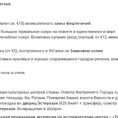
атоне
.
билет ок. €10) великолепного замка
Фештетичей.
 большое термальное озеро на планете и единственное в мире
лечебное озеро. Возможно купание (вход платный, от €12, име
 (от €5), построенного в ХIII веке на
Замковом холме.
з самых красивых и хорошо сохранившихся городов региона,
ос
 ночь в отеле.
ейших культурных центров страны. Осмотр Внутреннего Города, 
ии: площадь Фе, Ратуша, Пожарная башня, ворота Верности и д
 поездка во
дворец Эстерхази
(€20 билет + трансфер), осмотр
терхази.
Возвращение в Шопрон.
ская пешеходная экскурсия по историческому центру – «Т