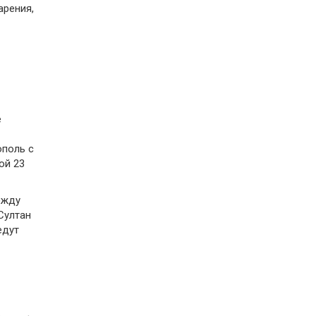
арения,
е
ополь с
ой 23
ежду
Султан
едут