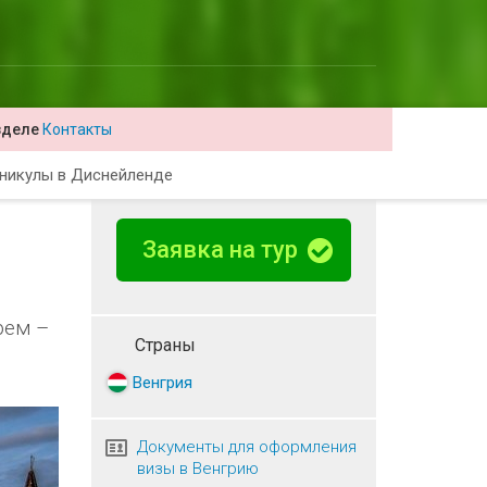
зделе
Контакты
никулы в Диснейленде
Заявка на тур
рем –
Страны
Венгрия
Документы для оформления
визы в Венгрию