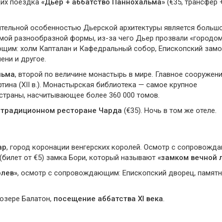
щих поездка
«Дьер + аббатство Паннохальма»
(€35, трансфер 
чительной особенностью Дьерской архитектуры является больш
мой разнообразной формы, из-за чего Дьер прозвали «городо
щим: холм Капталан и Кафедральный собор, Епископский замо
ени и другое.
льма
, второй по величине монастырь в мире. Главное сооружен
тина (XII в.). Монастырская библиотека — самое крупное
страны, насчитывающее более 360 000 томов.
в традиционном ресторане Чарда
(€35). Ночь в том же отеле.
ар
, город коронации венгерских королей. Осмотр с сопровож
(билет от €5) замка Бори, который называют
«замком вечной 
олев»
, осмотр с сопровождающим: Епископский дворец, памятн
озере Балатон,
посещение аббатства XI века
.