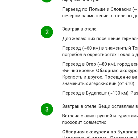
Переезд по Польше и Словакии (~5
вечером размещение в отеле по до
Завтрак в отеле.
2
Для желающих посещение термальны
Переезд (~60 км) в знаменитый То
погребов в окрестностях Токая с д
Переезд в
Эгер
(~80 км), город ве
«Бычья кровь».
Обзорная экскурс
Крепость и другое.
Посещение вин
знаменитых эгерских вин (от €10).
Переезд в Будапешт (~130 км). Раз
Завтрак в отеле. Вещи оставляем в
3
Встреча с авиа группой и туриста
проходит совместно.
Обзорная экскурсия по Будапеш