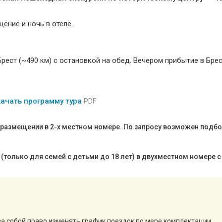
ение и ночь в отеле.
рест (~490 км) с остановкой на обед. Вечером прибытие в Брес
ачать программу тура
PDF
и размещении в 2-х местном номере. По запросу возможен подбо
(только для семей с детьми до 18 лет) в двухместном номере с
за собой право изменять график поездок по мере комплектации