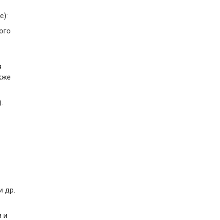
е):
ого
я
кже
.
и др.
 и