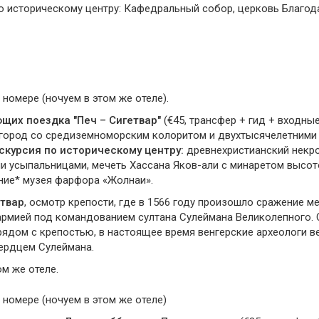
о историческому центру: Кафедральный собор, церковь Благод
 номере (ночуем в этом же отеле).
щих поездка "Печ – Сигетвар"
(€45, трансфер + гид + входны
, город со средиземноморским колоритом и двухтысячелетними
скурсия по историческому центру:
древнехристианский некр
 усыпальницами, мечеть Хассана Яков-али с минаретом высот
ние* музея фарфора «Жолнаи».
етвар
, осмотр крепости, где в 1566 году произошло сражение м
армией под командованием султана Сулеймана Великолепного. 
рядом с крепостью, в настоящее время венгерские археологи в
ердцем Сулеймана.
м же отеле.
 номере (ночуем в этом же отеле)