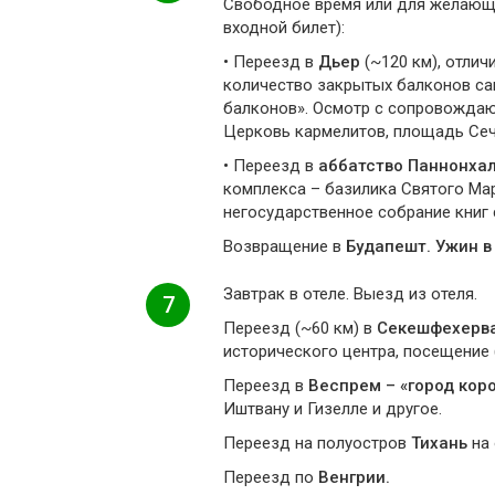
Свободное время или для желаю
входной билет):
• Переезд в
Дьер
(~120 км), отли
количество закрытых балконов са
балконов». Осмотр с сопровождаю
Церковь кармелитов, площадь Сеч
• Переезд в
аббатство Паннонха
комплекса – базилика Святого Мар
негосударственное собрание книг 
Возвращение в
Будапешт. Ужин 
Завтрак в отеле. Выезд из отеля.
7
Переезд (~60 км) в
Секешфехерв
исторического центра, посещение 
Переезд в
Веспрем – «город кор
Иштвану и Гизелле и другое.
Переезд на полуостров
Тихань
на 
Переезд по
Венгрии.