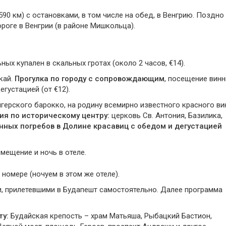
90 км) с остановками, в том числе на обед, в Венгрию. Поздно
роге в Венгрии (в районе Мишкольца).
х купален в скальных гротах (около 2 часов, €14).
кай.
Прогулка по городу с сопровождающим
, посещение вин
егустацией (от €12).
нгерского барокко, на родину всемирно известного красного ви
ия по историческому центру:
церковь Св. Антония, Базилика,
ных погребов в Долине красавиц с обедом и дегустацией
мещение и ночь в отеле.
 номере (ночуем в этом же отеле).
ми, прилетевшими в Будапешт самостоятельно. Далее программа
ту:
Будайская крепость – храм Матьяша, Рыбацкий Бастион,