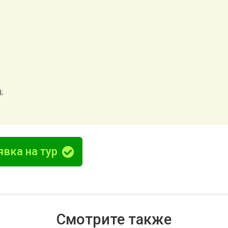
;
явка на тур
Смотрите также