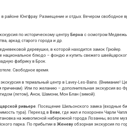
ь в районе Юнгфрау. Размещение и отдых. Вечером свободное в
 Экскурсия по историческому центру
Берна
с осмотром Медвежь
ва, аркад старого города и др.
редневековой деревушке, в которой находится замок Грюйер.
 национальное блюдо – фондю и купить свежего швейцарског
адную фабрику в Брок.
 отеле. Свободное время.
экскурсия в термальный центр в Lavey-Les-Bains. (Внимание! Ц
м причинам). Или по желанию – дополнительная экскурсия во 
гидом (летом), Анси, Шамони, Мон Блан (зимой).
царской ривьере
. Посещение Шильонского замка (входные би
имость тура). Переезд в
Веве
, где жил и похоронен Чарли Чапл
становка на живописной набережной города Лозанны, возле му
ского парка. По прибытии в
Женеву
обзорная экскурсия по го