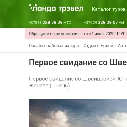
Каталог туров
328 38 08
328 38 07
+375 33
МТС
+375 29
Vel
Обращаем ваше внимание, что с 1 июля 2020 ЧТУП 
Онлайн подбор авиа тура
Отдых в Египте
Авто
Первое свидание со Шв
Первое свидание со Швейцарией: Юнгф
Женева (1 ночь)