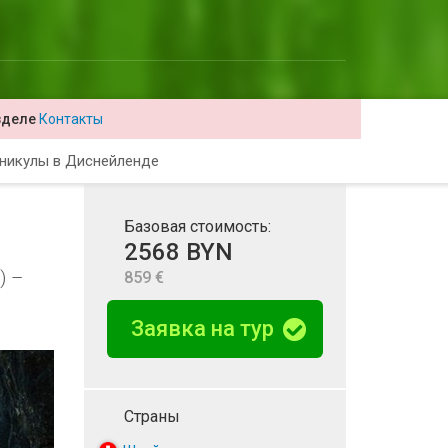
зделе
Контакты
никулы в Диснейленде
Базовая стоимость:
2568 BYN
) –
859 €
Заявка на тур
Страны