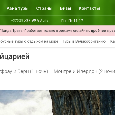
Авиа туры
Страны
Визы
Контакты
537 99 83
+375 25
Life
Пн - Пт 11-17
"Панда Трэвел" работает только в режиме онлайн
подробнее в ра
бусные туры с отдыхом на море
Туры в Великобританию
Ка
ейцарией
рау и Берн (1 ночь) – Монтре и Ивердон (2 ночи