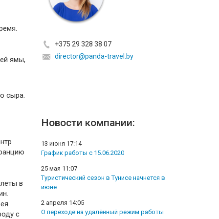
ремя.
+375 29 328 38 07
director@panda-travel.by
ей ямы,
о сыра.
Новости компании:
ентр
13 июня 17:14
Францию
График работы с 15.06.2020
25 мая 11:07
Туристический сезон в Тунисе начнется в
леты в
июне
ин.
2 апреля 14:05
зея
О переходе на удалённый режим работы
роду с