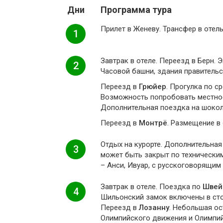
Дни
Программа тура
Прилет в Женеву. Трансфер в отел
1
Завтрак в отеле. Переезд в Берн.
2
Часовой башни, здания правительст
Переезд в
Грюйер
. Прогулка по с
Возможность попробовать местное
Дополнительная поездка на шокол
Переезд в
Монтрё
. Размещение в
Отдых на курорте. Дополнительная 
3
может быть закрыт по технически
– Анси, Ивуар, с русскоговорящим 
Завтрак в отеле. Поездка по
Швей
4
Шильонский замок включены в сто
Переезд в
Лозанну
. Небольшая о
Олимпийского движения и Олимпий