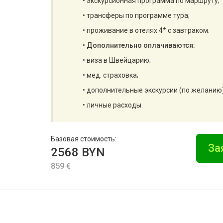
• экскурсионная программа по маршруту;
• трансферы по программе тура;
• проживание в отелях 4* с завтраком.
•
Дополнительно оплачиваются:
• виза в Швейцарию;
• мед. страховка;
• дополнительные экскурсии (по желанию)
• личные расходы.
Базовая стоимость:
За
2568 BYN
859 €