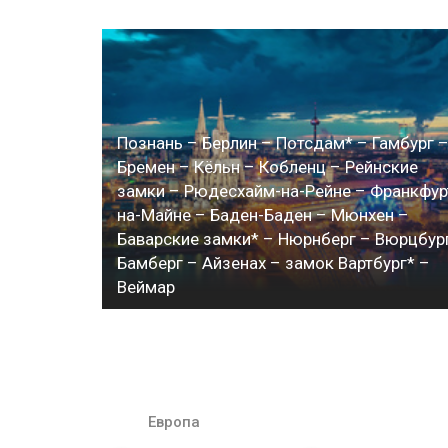
Познань – Берлин – Потсдам* – Гамбург 
Бремен – Кёльн – Кобленц – Рейнские
замки – Рюдесхайм-на-Рейне – Франкфур
на-Майне – Баден-Баден – Мюнхен –
Баварские замки* – Нюрнберг – Вюрцбур
Бамберг – Айзенах – замок Вартбург* –
Веймар
Европа