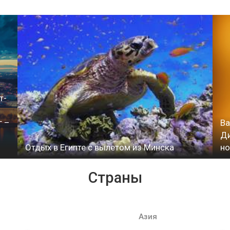
–
т-
г –
Ва
Ди
Отдых в Египте с вылетом из Минска
но
Страны
Азия