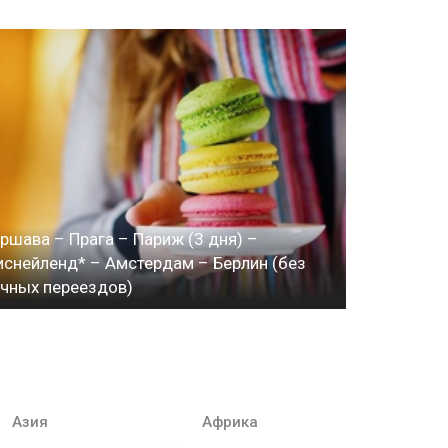
ршава – Прага – Париж (3 дня) –
снейленд* – Амстердам – Берлин (без
чных переездов)
Азия
Африка