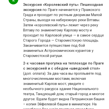
Экскурсия «Королевский путь»
.
Пешеходная
экскурсия
по Праге начинается у Пражского
Града и проходит по уютным дворикам Малой
Страны, выходя на набережную реки Влтавы.
Затем «королевский путь» лежит через реку
Влтаву по знаменитому Карлову мосту и
проходит по Карловой улице — в самое сердце
Старого Города — Староместскую площадь.
Заканчивается путешествие под бой
знаменитых Астрономических курантов у
Староместской ратуши.
2-х часовая прогулка на теплоходе по Праге
с экскурсией и с обедом «шведский стол»
(доп. оплата). За два часа вы проплывёте под
многочисленными мостами, включая
знаменитый Карлов мост; увидите с
необычного ракурса здание Национального
театра, Танцующий дом, старый город и многое
другое. Вдали будет видна Петршинская башня
– копия Эйфелевой башни в миниатюре. На