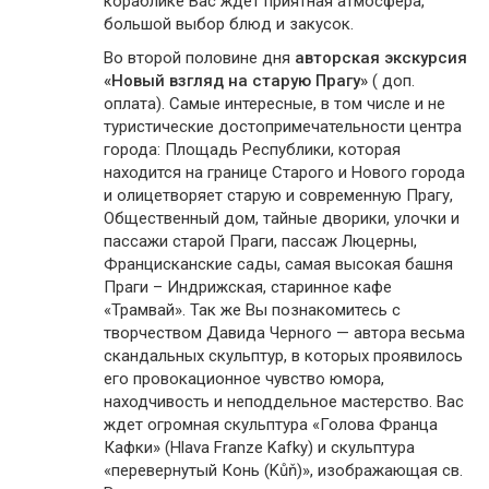
кораблике Вас ждёт приятная атмосфера,
большой выбор блюд и закусок.
Во второй половине дня
авторская экскурсия
«Новый взгляд на старую Прагу»
( доп.
оплата). Самые интересные, в том числе и не
туристические достопримечательности центра
города: Площадь Республики, которая
находится на границе Старого и Нового города
и олицетворяет старую и современную Прагу,
Общественный дом, тайные дворики, улочки и
пассажи старой Праги, пассаж Люцерны,
Францисканские сады, самая высокая башня
Праги – Индрижская, старинное кафе
«Трамвай». Так же Вы познакомитесь с
творчеством Давида Черного — автора весьма
скандальных скульптур, в которых проявилось
его провокационное чувство юмора,
находчивость и неподдельное мастерство. Вас
ждет огромная скульптура «Голова Франца
Кафки» (Hlava Franze Kafky) и скульптура
«перевернутый Конь (Kůň)», изображающая св.