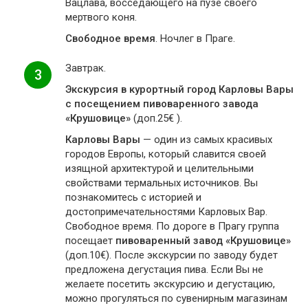
Вацлава, восседающего на пузе своего
мертвого коня.
Свободное время
. Ночлег в Праге.
Завтрак.
3
Экскурсия в курортный город Карловы Вары
с посещением пивоваренного завода
«Крушовице»
(доп.25€ ).
Карловы Вары
— один из самых красивых
городов Европы, который славится своей
изящной архитектурой и целительными
свойствами термальных источников. Вы
познакомитесь с историей и
достопримечательностями Карловых Вар.
Свободное время. По дороге в Прагу группа
посещает
пивоваренный завод «Крушовице»
(доп.10€). После экскурсии по заводу будет
предложена дегустация пива. Если Вы не
желаете посетить экскурсию и дегустацию,
можно прогуляться по сувенирным магазинам