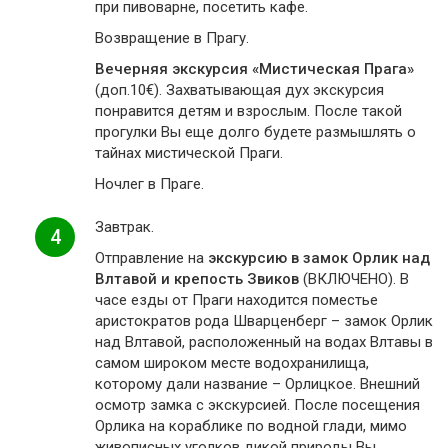
при пивоварне, посетить кафе.
Возвращение в Прагу.
Вечерняя экскурсия «Мистическая Прага»
(доп.10€). Захватывающая дух экскурсия
понравится детям и взрослым. После такой
прогулки Вы еще долго будете размышлять о
тайнах мистической Праги.
Ночлег в Праге.
Завтрак.
4
Отправление на
экскурсию в замок Орлик над
Влтавой и крепость Звиков
(ВКЛЮЧЕНО). В
часе езды от Праги находится поместье
аристократов рода Шварценберг – замок Орлик
над Влтавой, расположенный на водах Влтавы в
самом широком месте водохранилища,
которому дали название – Орлицкое. Внешний
осмотр замка с экскурсией. После посещения
Орлика на кораблике по водной глади, мимо
живописных уголков дикой природы Вы