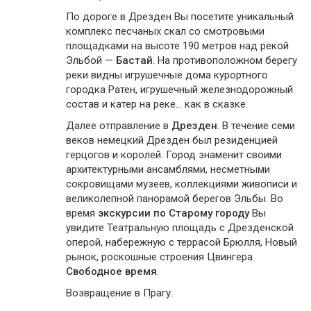
По дороге в Дрезден Вы посетите уникальный
комплекс песчаных скал со смотровыми
площадками на высоте 190 метров над рекой
Эльбой —
Бастай
. На противоположном берегу
реки видны игрушечные дома курортного
городка Ратен, игрушечный железнодорожный
состав и катер на реке… как в сказке.
Далее отправление в
Дрезден
. В течение семи
веков немецкий Дрезден был резиденцией
герцогов и королей. Город знаменит своими
архитектурными ансамблями, несметными
сокровищами музеев, коллекциями живописи и
великолепной панорамой берегов Эльбы. Во
время
экскурсии по Старому городу
Вы
увидите Театральную площадь с Дрезденской
оперой, набережную с террасой Брюлля, Новый
рынок, роскошные строения Цвингера.
Свободное время
.
Возвращение в Прагу.