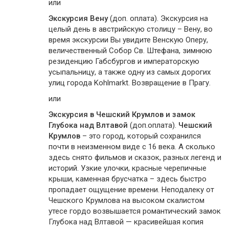
или
Экскурсия Вену
(доп. оплата). Экскурсия на
целый день в австрийскую столицу – Вену, во
время экскурсии Вы увидите Венскую Оперу,
величественный Собор Св. Штефана, зимнюю
резиденцию Габсбургов и императорскую
усыпальницу, а также одну из самых дорогих
улиц города Kohlmarkt. Возвращение в Прагу.
или
Экскурсия в Чешский Крумлов и замок
Глубока над Влтавой
(доп.оплата).
Чешский
Крумлов
– это город, который сохранился
почти в неизменном виде с 16 века. А сколько
здесь снято фильмов и сказок, разных легенд и
историй. Узкие улочки, красные черепичные
крыши, каменная брусчатка – здесь быстро
пропадает ощущение времени. Неподалеку от
Чешского Крумлова на высоком скалистом
утесе гордо возвышается романтический замок
Глубока над Влтавой — красивейшая копия