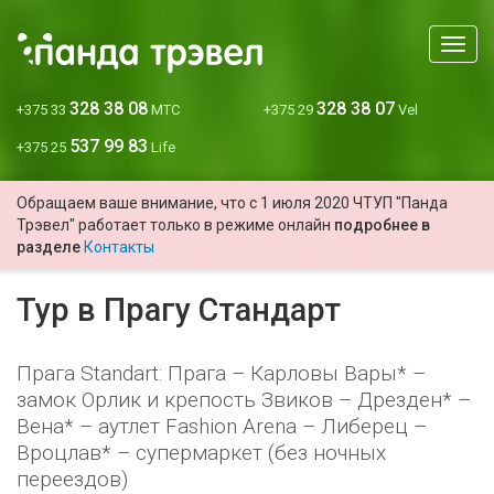
Мен
328 38 08
328 38 07
+375 33
МТС
+375 29
Vel
537 99 83
+375 25
Life
Обращаем ваше внимание, что с 1 июля 2020 ЧТУП "Панда
Трэвел" работает только в режиме онлайн
подробнее в
разделе
Контакты
Тур в Прагу Стандарт
Прага Standart: Прага – Карловы Вары* –
замок Орлик и крепость Звиков – Дрезден* –
Вена* – аутлет Fashion Arena – Либерец –
Вроцлав* – супермаркет (без ночных
переездов)