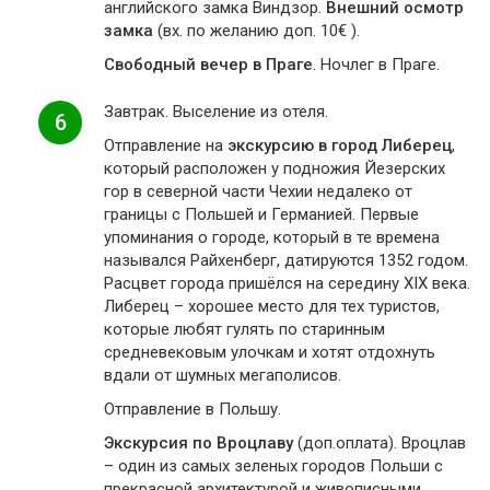
английского замка Виндзор.
Внешний осмотр
замка
(вх. по желанию доп. 10€ ).
Свободный вечер в Праге
. Ночлег в Праге.
Завтрак. Выселение из отеля.
6
Отправление на
экскурсию в город Либерец
,
который расположен у подножия Йезерских
гор в северной части Чехии недалеко от
границы с Польшей и Германией. Первые
упоминания о городе, который в те времена
назывался Райхенберг, датируются 1352 годом.
Расцвет города пришёлся на середину XIX века.
Либерец – хорошее место для тех туристов,
которые любят гулять по старинным
средневековым улочкам и хотят отдохнуть
вдали от шумных мегаполисов.
Отправление в Польшу.
Экскурсия по Вроцлаву
(доп.оплата). Вроцлав
– один из самых зеленых городов Польши с
прекрасной архитектурой и живописными