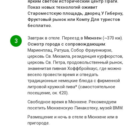
ярким светом исторический центр Праги.
Показ новых технологий оживит
Староместскую площадь, дворец У Гиберну,
Фруктовый рынок или Компу Для туристов
бесплатно.
Завтрак в отеле. Переезд в
Мюнхен
(~370 км).
3
Осмотр города с сопровождающим
:
Мариенплац, Ратуша, Собор Фрауенкирхе,
церковь Св. Михаила, резиденция курфюрстов,
церковь Св. Петра, продовольственный рынок,
знаменитая пивная Хоффбройхаус, где можно
весело провести время и отведать
традиционные немецкие блюда с фирменной
литровой кружкой пива* (самостоятельное
посещение, ок. €20).
Свободное время в Мюнхене. Рекомендуем
посетить Мюнхенскую Пинакотеку, музей BMW.
Размещение и ночь в отеле в Мюнхене или в
пригороде.