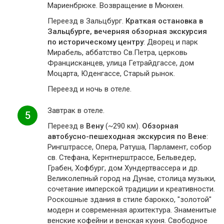
Мариенбрюке. Возвращение в Мюнхен.
Переезд в Зальцбург.
Краткая остановка в
Зальцбурге, вечерняя обзорная экскурсия
по историческому центру
: Дворец и парк
Мирабель, аббатство Св.Петра, церковь
Францисканцев, улица Гетрайдгассе, дом
Моцарта, Юденгассе, Старый рынок.
Переезд и ночь в отеле.
Завтрак в отеле.
5
Переезд в
Вену
(~290 км).
Обзорная
автобусно-пешеходная экскурсия по Вене
:
Рингштрассе, Опера, Ратуша, Парламент, собор
св. Стефана, Кернтнерштрассе, Бельведер,
Грабен, Хофбург, дом Хундертвассера и др.
Великолепный город на Дунае, столица музыки,
сочетание имперской традиции и креативности.
Роскошные здания в стиле барокко, "золотой"
модерн и современная архитектура. Знаменитые
венские кофейни и венская кухня. Свободное