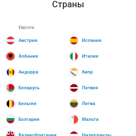
Страны
Европа
Австрия
Испания
Албания
Италия
Андорра
Кипр
Беларусь
Латвия
Бельгия
Литва
Болгария
Мальта
Великобритания
Нидерланды