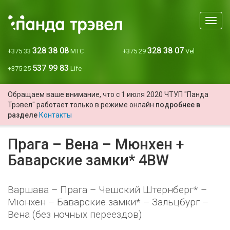
Мен
328 38 08
328 38 07
+375 33
МТС
+375 29
Vel
537 99 83
+375 25
Life
Обращаем ваше внимание, что с 1 июля 2020 ЧТУП "Панда
Трэвел" работает только в режиме онлайн
подробнее в
разделе
Контакты
Прага – Вена – Мюнхен +
Баварские замки* 4BW
Варшава – Прага – Чешский Штернберг* –
Мюнхен – Баварские замки* – Зальцбург –
Вена (без ночных переездов)