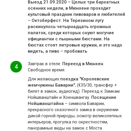
Выезд 21.09.2020 – Целых три бархатных
осенних недели, в Мюнхене проходит
культовый праздник пивоваров и любителей
– Октоберфест. На Терезином лугу
раскинулось четырнадцать огромных
палаток, среди которых снуют могучие
официантки с пышными бюстами. На
бюстах стоят литровые кружки, и это надо
видеть, а пиво – пробовать
Завтрак в отеле.
Переезд в Мюнхен
.
4
Свободное время.
Для желающих
поездка "Королевские
жемчужины Баварии"
, (€35/30, трансфер +
билет в замок, аудиогид). Переезд к Замкам
Нойшванштайн и Хоеншвангау.
Посещение
Нойшванштайна
– символа Баварии,
прекрасного сказочного замка в окружении
дикой горной природы, осмотр великолепных
интерьеров, прогулка по окрестностям,
панорамные виды на замок с Моста