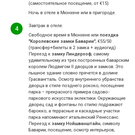
(самостоятельное посещение, от €15).
Ночь в отеле в Мюнхене или в пригороде.
Завтрак в отеле.
4
Свободное время в Мюнхене или
поездка
"Королевские замки Баварии"
, €55/50
(трансфер+билеты в 2 замка + аудиогид).
Переезд к
замку Линдерхоф
, самому
удивительному из трех построенных баварским
королем Людвигом II дворцов и замков. Это
пышное здание словно прячется в долине
Грасвангталь. Осмотр внутреннего убранства
дворца в стиле позднего рококо, посещение
парка – прекрасного примера садово-
паркового искусства эклектики. Окружающие
дворец сад и фонтаны по стилю подражают
барокко, а террасные и каскадные участки
парка напоминают итальянский Ренессанс.
Переезд к
замку Нойшванштайн
, символу
Баварии, посещение, осмотр интерьеров,