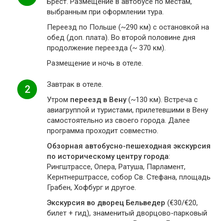
Брест. Размещение в автобусе по местам,
выбранным при оформлении тура.
Переезд по Польше (~290 км) с остановкой на
обед (доп. плата). Во второй половине дня
продолжение переезда (~ 370 км).
Размещение и ночь в отеле.
Завтрак в отеле.
2
Утром
переезд в Вену
(~130 км). Встреча с
авиагруппой и туристами, прилетевшими в Вену
самостоятельно из своего города. Далее
программа проходит совместно.
Обзорная автобусно-пешеходная экскурсия
по историческому центру города
:
Рингштрассе, Опера, Ратуша, Парламент,
Кернтнерштрассе, собор Св. Стефана, площадь
Грабен, Хофбург и другое.
Экскурсия во дворец Бельведер
(€30/€20,
билет + гид), знаменитый дворцово-парковый