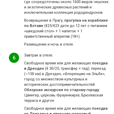
где сосредоточены около 1600 видов чешских
и экзотических древесных растений и
исключительная коллекция рододендронов.
Возвращение в Прагу,
прогулка на кораблике
по Влтаве
(€25/€23 дети до 12 лет с питанием
«шведский стол» + 1 напиток + 1
приветственный аперитив (18+).
Размещение и ночь в отеле.
Завтрак в отеле.
6
Свободное время или для желающих
поездка
в Дрезден
(€ 30/25, трансфер + гид): переезд
(~150 км) в Дрезден, «Флоренцию на Эльбе»,
город со множеством культурных и
исторических достопримечательностей.
Обзорная экскурсия по старому городу
:
Цвингер, церковь Фрауенкирхе, Брюлевская
терраса и другое.
Свободное время или для желающих
поездка
из Дрездена в дворцово-парковый