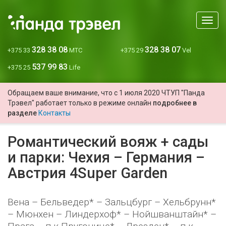
Мен
328 38 08
328 38 07
+375 33
МТС
+375 29
Vel
537 99 83
+375 25
Life
Обращаем ваше внимание, что с 1 июля 2020 ЧТУП "Панда
Трэвел" работает только в режиме онлайн
подробнее в
разделе
Контакты
Романтический вояж + сады
и парки: Чехия – Германия –
Австрия 4Super Garden
Вена – Бельведер* – Зальцбург – Хельбрунн*
– Мюнхен – Линдерхоф* – Нойшванштайн* –