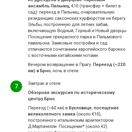
ансамбль Пильниц
, €10 (трансфер + билет в
сад): переезд в Пильниц, очаровательную
резиденцию саксонских курфюрстов на берегу
Эльбы, построенную для летних забав,
включающую Водный, Горный и Новый дворцы.
Посещение прекрасного парка и Пальмового
павильона. Замковые постройки и сад
отличаются сочетанием европейского барокко
с восточными китайскими нотами.
Вечером возвращение в Прагу.
Переезд (~220
км) в Брно
, ночь в отеле.
Завтрак в отеле.
7
Обзорная экскурсия по историческому
центру Брно.
Переезд (~60 км) в
Бухловице
,
посещение
великолепного замка
(около €10),
построенного итальянским архитектором
Д.Мартинелли. Посещение* (около €2)