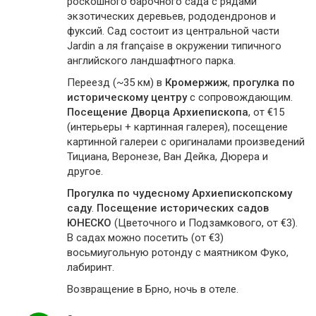
роскошного барочного сада с рядами
экзотических деревьев, рододендронов и
фуксий. Сад состоит из центральной части
Jardin а ля française в окружении типичного
английского ландшафтного парка.
Переезд (~35 км) в
Кромержиж
,
прогулка по
историческому центру
с сопровождающим.
Посещение Дворца Архиепископа
, от €15
(интерьеры + картинная галерея), посещение
картинной галереи с оригиналами произведений
Тициана, Веронезе, Ван Дейка, Дюрера и
другое.
Прогулка по чудесному Архиепископскому
саду
.
Посещение исторических садов
ЮНЕСКО
(Цветочного и Подзамкового, от €3).
В садах можно посетить (от €3)
восьмиугольную ротонду с маятником Фуко,
лабиринт.
Возвращение в Брно, ночь в отеле.