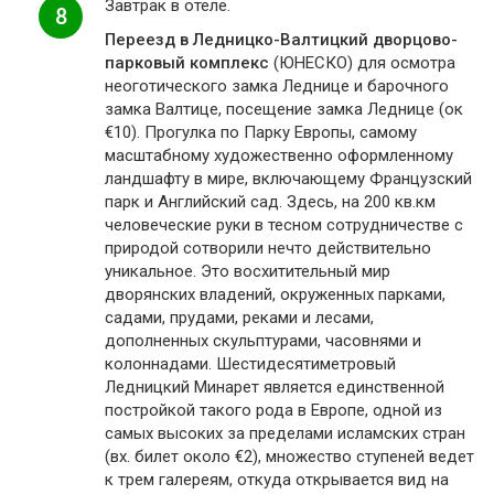
Завтрак в отеле.
8
Переезд в Ледницко-Валтицкий дворцово-
парковый комплекс
(ЮНЕСКО) для осмотра
неоготического замка Леднице и барочного
замка Валтице, посещение замка Леднице (ок
€10). Прогулка по Парку Европы, самому
масштабному художественно оформленному
ландшафту в мире, включающему Французский
парк и Английский сад. Здесь, на 200 кв.км
человеческие руки в тесном сотрудничестве с
природой сотворили нечто действительно
уникальное. Это восхитительный мир
дворянских владений, окруженных парками,
садами, прудами, реками и лесами,
дополненных скульптурами, часовнями и
колоннадами. Шестидесятиметровый
Ледницкий Минарет является единственной
постройкой такого рода в Европе, одной из
самых высоких за пределами исламских стран
(вх. билет около €2), множество ступеней ведет
к трем галереям, откуда открывается вид на