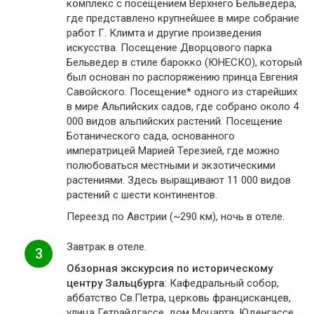
комплекс с посещением Верхнего Бельведера,
где представлено крупнейшее в мире собрание
работ Г. Климта и другие произведения
искусства. Посещение Дворцового парка
Бельведер в стиле барокко (ЮНЕСКО), который
был основан по распоряжению принца Евгения
Савойского. Посещение* одного из старейших
в мире Альпийских садов, где собрано около 4
000 видов альпийских растений. Посещение
Ботанического сада, основанного
императрицей Марией Терезией, где можно
полюбоваться местными и экзотическими
растениями. Здесь выращивают 11 000 видов
растений с шести континентов.
Переезд по Австрии (~290 км), ночь в отеле.
Завтрак в отеле.
3
Обзорная экскурсия по историческому
центру Зальцбурга
: Кафедральный собор,
аббатство Св.Петра, церковь францисканцев,
улица Гетрайдгассе, дом Моцарта, Юденгассе,