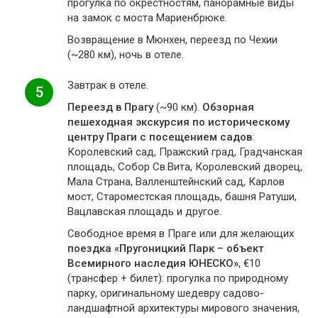
прогулка по окрестностям, панорамные виды
на замок с моста Мариенбрюке.
Возвращение в Мюнхен, переезд по Чехии
(~280 км), ночь в отеле.
Завтрак в отеле.
5
Переезд в Прагу
(~90 км).
Обзорная
пешеходная экскурсия по историческому
центру Праги с посещением садов
:
Королевский сад, Пражский град, Градчанская
площадь, Собор Св.Вита, Королевский дворец,
Мала Страна, Валленштейнский сад, Карлов
мост, Староместская площадь, башня Ратуши,
Вацлавская площадь и другое.
Свободное время в Праге или для желающих
поездка «Пругоницкий Парк – объект
Всемирного наследия ЮНЕСКО»
, €10
(трансфер + билет): прогулка по природному
парку, оригинальному шедевру садово-
ландшафтной архитектуры мирового значения,