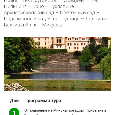
Прага – п-к Пругонице* – Дрезден* – п-к
Пильниц* – Брно – Бухловице –
Архиепископский сад – Цветочный сад –
Подзамковый сад – з-к Леднице – Ледницко-
Валтицкий п-к – Микулов
Дни
Программа тура
Отправление из Минска поездом. Прибытие в
1