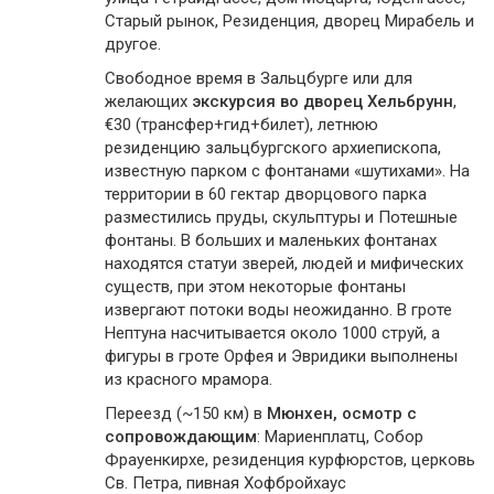
Старый рынок, Резиденция, дворец Мирабель и
другое.
Свободное время в Зальцбурге или для
желающих
экскурсия во дворец Хельбрунн
,
€30 (трансфер+гид+билет), летнюю
резиденцию зальцбургского архиепископа,
известную парком с фонтанами «шутихами». На
территории в 60 гектар дворцового парка
разместились пруды, скульптуры и Потешные
фонтаны. В больших и маленьких фонтанах
находятся статуи зверей, людей и мифических
существ, при этом некоторые фонтаны
извергают потоки воды неожиданно. В гроте
Нептуна насчитывается около 1000 струй, а
фигуры в гроте Орфея и Эвридики выполнены
из красного мрамора.
Переезд (~150 км) в
Мюнхен, осмотр с
сопровождающим
: Мариенплатц, Собор
Фрауенкирхе, резиденция курфюрстов, церковь
Св. Петра, пивная Хофбройхаус