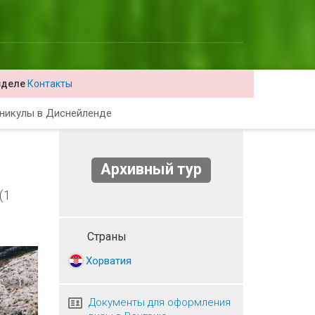
зделе
Контакты
никулы в Диснейленде
Архивный тур
(1
Страны
Хорватия
Документы для оформления