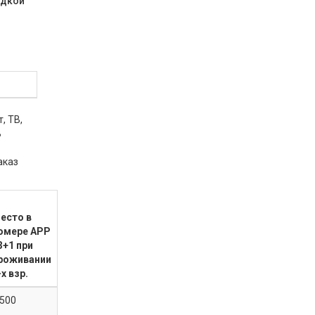
идкой
, ТВ,
В
аказ
есто в
омере APP
3+1 при
роживании
-х взр.
 500