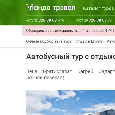
Каталог туров
328 38 08
328 38 07
+375 33
МТС
+375 29
Vel
Обращаем ваше внимание, что с 1 июля 2020 ЧТУП 
Онлайн подбор авиа тура
Отдых в Египте
Авто
Автобусный тур с отдых
Вена – Братислава* – Загреб – Задар*
ночной переезд)