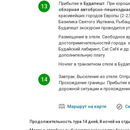
Прибытие в
Будапешт
. При хорош
13
обзорная автобусно-пешеходная
красивейших городов Европы (2-2,
Базилика Святого Иштвана, Рыбацк
Будапешт экскурсия проводится у
Размещение в отеле. Свободное в
достопримечательностей города: з
Будайский лабиринт, Cat Café и д
дополнительную плату.
Ночлег в транзитном отеле в Будап
Завтрак. Выселение из отеля. Отпр
14
Прохождение границы. Прибытие в
дорожной ситуации и прохождения
Маршрут на карте
Ск
Продолжительность тура 14 дней, 8 ночей на отд