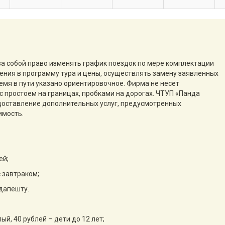
за собой право изменять график поездок по мере комплектации
нения в программу тура и цены, осуществлять замену заявленных
емя в пути указано ориентировочное. Фирма не несет
с простоем на границах, пробками на дорогах. ЧТУП «Панда
едоставление дополнительных услуг, предусмотренных
имость.
ей;
с завтраком;
удапешту.
ый, 40 рублей – дети до 12 лет;