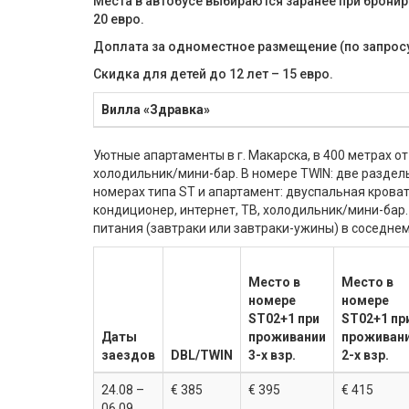
Места в автобусе выбираются заранее при бронир
20 евро.
Доплата за одноместное размещение (по запросу)
Скидка для детей до 12 лет – 15 евро.
Вилла «Здравка»
Уютные апартаменты в г. Макарска, в 400 метрах от
холодильник/мини-бар. В номере TWIN: две раздель
номерах типа ST и апартамент: двуспальная кроват
кондиционер, интернет, ТВ, холодильник/мини-бар.
питания (завтраки или завтраки-ужины) в соседнем
Место в
Место в
номере
номере
ST02+1 при
ST02+1 пр
Даты
проживании
проживан
заездов
DBL/TWIN
3-х взр.
2-х взр.
24.08 –
€ 385
€ 395
€ 415
06.09