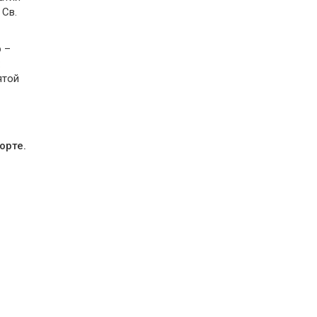
 Св.
р
–
:
ятой
орте.