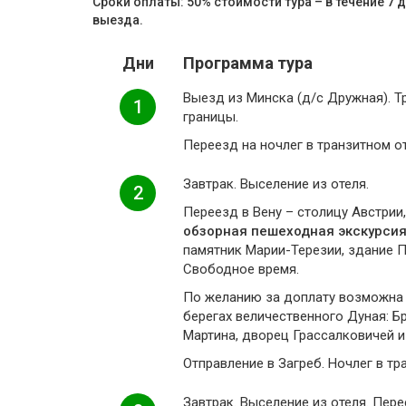
Сроки оплаты: 50% стоимости тура – в течение 7 
выезда.
Дни
Программа тура
Выезд из Минска (д/с Дружная). Т
1
границы.
Переезд на ночлег в транзитном от
Завтрак. Выселение из отеля.
2
Переезд в Вену – столицу Австри
обзорная пешеходная экскурсия 
памятник Марии-Терезии, здание Па
Свободное время.
По желанию за доплату возможн
берегах величественного Дуная: Б
Мартина, дворец Грассалковичей и
Отправление в Загреб. Ночлег в тр
Завтрак. Выселение из отеля. Пер