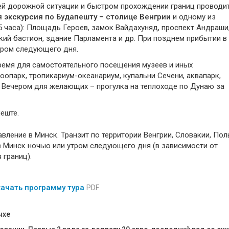
ей дорожной ситуации и быстром прохождении границ проводи
 экскурсия по Будапешту – столице Венгрии
и одному из
5 часа): Площадь Героев, замок Вайдахуняд, проспект Андраши
ий бастион, здание Парламента и др. При позднем прибытии в
тром следующего дня.
ремя для самостоятельного посещения музеев и иных
оопарк, тропикариум-океанариум, купальни Сечени, аквапарк,
р. Вечером для желающих – прогулка на теплоходе по Дунаю за
еште.
авление в Минск. Транзит по территории Венгрии, Словакии, Пол
 Минск ночью или утром следующего дня (в зависимости от
 границ).
ачать программу тура
PDF
ыхе