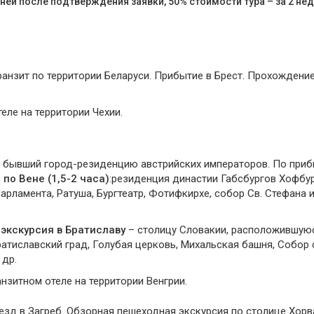
дней после подтверждения заявки, 50% стоимости тура – за 2 не
ранзит по территории Беларуси. Прибытие в Брест. Прохождени
еле на территории Чехии.
и, бывший город-резиденцию австрийских императоров. По приб
по Вене (1,5-2 часа)
:резиденция династии Габсбургов Хофбур
рламента, Ратуша, Бургтеатр, Фотифкирхе, собор Св. Стефана и
а
экскурсия в Братиславу
– столицу Словакии, расположившую
ратиславский град, Голубая церковь, Михальская башня, Собор 
 др.
анзитном отеле на территории Венгрии.
еезд в Загреб. Обзорная пешеходная экскурсия по столице Хорв