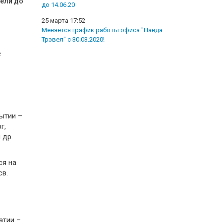
дели до
до 14.06.20
25 марта 17:52
Меняется график работы офиса "Панда
Трэвел" с 30.03.2020!
е
ытии –
г,
 др.
ся на
св.
атии –