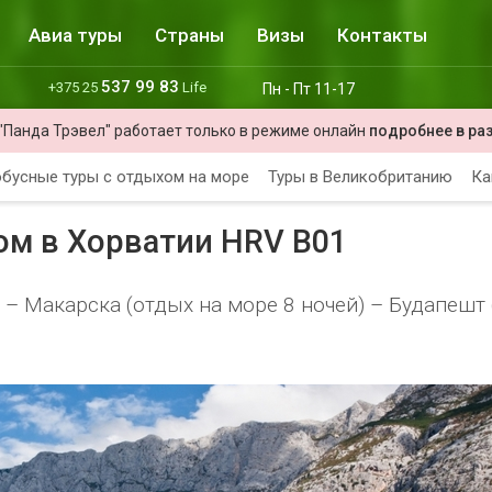
Авиа туры
Страны
Визы
Контакты
537 99 83
+375 25
Life
Пн - Пт 11-17
"Панда Трэвел" работает только в режиме онлайн
подробнее в ра
бусные туры с отдыхом на море
Туры в Великобританию
Ка
ом в Хорватии HRV B01
 – Макарска (отдых на море 8 ночей) – Будапешт 