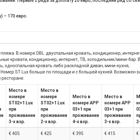
овании. Первые 2 ряда за доплату 20 евро, последний ряд со ск
 – 170 евро.
 пляжа. В номере DBL: двуспальная кровать, кондиционер, интернет
ные кровати, кондиционер, интернет, ТВ, холодильник/мини-бар. 
ь, односпальная кровать либо раскладной диван, мини-кухня,
 Номер ST Lux больше по площади и с большей кухней. Возможен з
 ресторане.
Место в
Место в
номере
номере
Место в
Место в
М
ST02+1 Lux
ST02+1 Lux
номере APP
номере APP
н
и
при
при
03+1 при
03+1 при
0
ии
проживании
проживании
проживании
проживании
п
3-х взр.
2-х взр.
4-х взр.
3-х взр.
2
€ 405
€ 425
€ 395
€ 415
€