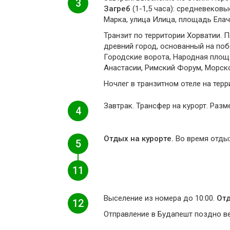
3
Загреб
(1-1,5 часа): средневеков
Марка, улица Илица, площадь Елач
Транзит по территории Хорватии.
древний город, основанный на поб
Городские ворота, Народная площ
Анастасии, Римский Форум, Морско
Ночлег в транзитном отеле на терр
Завтрак. Трансфер на курорт. Разм
4
Отдых на курорте.
Во время отдых
5
11
Выселение из номера до 10:00.
Отд
12
Отправление в Будапешт поздно в