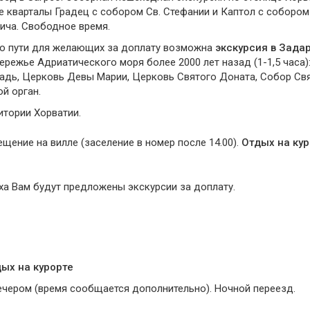
ые кварталы Градец с собором Св. Стефании и Каптол с собором
ича. Свободное время.
 По пути для желающих за доплату возможна
экскурсия в Зада
ережье Адриатического моря более 2000 лет назад (1-1,5 часа)
адь, Церковь Девы Марии, Церковь Святого Доната, Собор Св
й орган.
итории Хорватии.
ещение на вилле (заселение в номер после 14.00).
Отдых на кур
а Вам будут предложены экскурсии за доплату.
ых на курорте
ечером (время сообщается дополнительно). Ночной переезд.